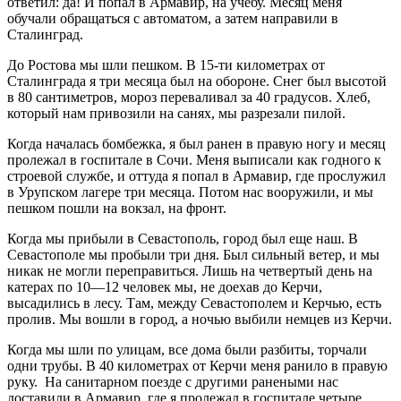
ответил: да! И попал в Армавир, на учебу. Месяц меня
обучали обращаться с автоматом, а затем направили в
Сталинград.
До Ростова мы шли пешком. В 15-ти километрах от
Сталинграда я три месяца был на обороне. Снег был высотой
в 80 сантиметров, мороз переваливал за 40 градусов. Хлеб,
который нам привозили на санях, мы разрезали пилой.
Когда началась бомбежка, я был ранен в правую ногу и месяц
пролежал в госпитале в Сочи. Меня выписали как годного к
строевой службе, и оттуда я попал в Армавир, где прослужил
в Урупском лагере три месяца. Потом нас вооружили, и мы
пешком пошли на вокзал, на фронт.
Когда мы прибыли в Севастополь, город был еще наш. В
Севастополе мы пробыли три дня. Был сильный ветер, и мы
никак не могли переправиться. Лишь на четвертый день на
катерах по 10—12 человек мы, не доехав до Керчи,
высадились в лесу. Там, между Севастополем и Керчью, есть
пролив. Мы вошли в город, а ночью выбили немцев из Керчи.
Когда мы шли по улицам, все дома были разбиты, торчали
одни трубы. В 40 километрах от Керчи меня ранило в правую
руку. На санитарном поезде с другими ранеными нас
доставили в Армавир, где я пролежал в госпитале четыре