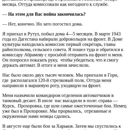
месяца. Оттуда комиссовали как негодного к службе.
—
На этом для Вас война закончилась?
— Нет, конечно. Но зато погостил дома.
Я приехал в Рутул, побыл дома 4—5 месяцев. В марте 1943
года из Дагестана набирали добровольцев на фронт. В Доме
культуры находилась комиссия: первый секретарь, главы
райисполкома, сельского совета. Я пошел туда и обратился к
комиссару Абрамову с просьбой отправить на фронт и меня.
Он попросил показать руку, чтобы убедиться, что я смогу
держать автомат. В итоге и меня зачислили.
Нас было около двух тысяч человек. Мы приехали в Гори,
где располагался 120-й стрелковый полк. Оттуда меня
направили в маршевую роту, уходящую на фронт.
Меня назначили командиром отделения автоматчиков в
танковый десант. В июле
нас высадили в поле: справа —
Курск, Прохоровка, где шли самые ожесточенные бои. Немец
уже был в Прохоровке. Мы прорвались, отрезанные и
окруженные нами немцы сдались.
В августе еще были бои за Харьков. Затем мы спустились к