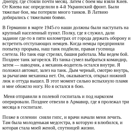
Днепру, где стояли почти месяц. Затем с боем мы взяли Киев.
От Киева нас определили в 4-й Украинский фронт. Были
тяжелые бои, мы потеряли много танков. В Латвию
добирались с тяжелыми боями.
В Германии в марте 1945-го наши должны были наступать на
крупный населенный пункт. Полку, где я служил, дали
задание где-то в пяти километрах от города держать оборону и
встретить отступающих немцев. Когда немцы предприняли
попытку прорыва, наш танк подбили, правая гусеница
слетела. Но танк еще стрелял, башня работала. Мы ведем бой.
Позднее танк загорелся. Из танка сумел выбраться командир,
затем — наводчик, а механик-водитель остался внутри. Я
положил автомат, залез на танк. Дым черный, смотрю внутрь,
за рычагами механика нет. Он, оказывается, открыл нижний
люк и оттуда вышел. В этот момент сильно вспыхнуло пламя
и мне обожгло ногу. Но я остался в бою.
Меня отправили в полевой госпиталь и под наркозом
оперировали. Позднее отвезли в Армавир, где я пролежал три
месяца в госпитале.
Позже в селении сняли гипс, и врачи начали меня лечить.
Там была молоденькая медсестра, в которую я влюбился, и
которая стала моей женой, спутницей жизни.