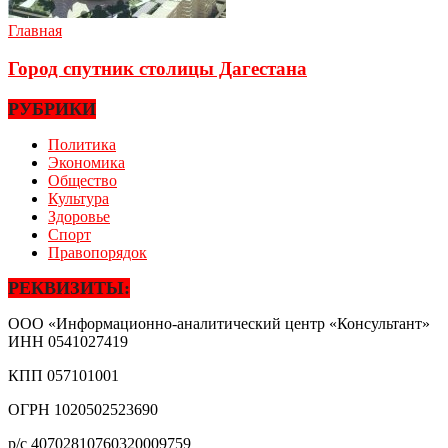
Главная
Город спутник столицы Дагестана
РУБРИКИ
Политика
Экономика
Общество
Культура
Здоровье
Спорт
Правопорядок
РЕКВИЗИТЫ:
ООО «Информационно-аналитический центр «Консультант»
ИНН
0541027419
КПП
057101001
ОГРН
1020502523690
р/с
40702810760320009759