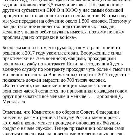
задание в количестве 3,5 тысячи человек. По сравнению с
другими субъектами СКФО и ЮФО у нас самый большой
процент подготовленности этих специалистов. В этом году
мы уже передали на обучение около 1 500 человек. Поэтому у
нас достаточное количество подготовленных граждан,
желание у наших ребят служить имеется, поэтому не вижу
проблем для их отправки в войска».
Было сказано и о том, что руководством страны принято
решение к 2017 году укомплектовать Вооруженные силы
практически на 70% военнослужащими, проходящими
военную службу по контракту. Если на сегодняшний день
военную службу по контракту проходят чуть более 4 тысяч из
миллионного состава Вооруженных сил, то к 2017 году этот
показатель должен вырасти до 700 тысяч человек.
«Естественно, смешанный принцип комплектования
воинских частей останется, но призывники с каждым годом
будут призываться все меньше и меньше», — дополнил Д.
Мустафаев.
Отметим, что Комитетом по обороне Совета Федерации
внесен на рассмотрение в Госдуму России законопроект,
который в корне меняет процедуру оповещения будущих
солдат о начале службы. Теперь призывники обязаны сами
являться в военкомат за повестками в течение двух недель