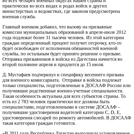
во всех четырех военных округах нашей страны и
практически во всех видах и родах войск и других
министерствах и ведомствах, где законом предусмотрена
военная служба.
Главный военком добавил, что вызову на призывные
комиссии муниципальных образований в апреле-июле 2012
года подлежат более 31 тысячи человек. Из этой категории
граждан определенный процент получит отсрочку, кто-то
будет освобожден от исполнения обязанностей военной
службы, по остальным будет принято решение о призыве.
Отправка призывников в войска из Дагестана начнется во
второй половине апреля и продлится до 15 июля.
Д. Мустафаев подчеркнул и специфику весеннего призыва
для военного комиссариата. Отправке в войска подлежат
только специалисты, подготовленные в ДОСААФ России или
получившие родственные военно-учетные специальности.
Такая особенность актуальна для всех субъектов страны. То
есть из 2 783 человек практически все должны быть
специалистами, подготовленными в системе ДОСААФ –
получившие удостоверения водителей категории C, D, E,
удостоверения слесарей по ремонту автомобилей. В ДОСААФ
такая категория граждан готовится.
«В 2011 году Республика Дагестан выполнила установленное