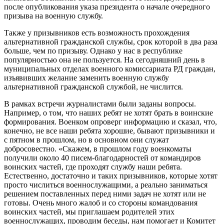
после опубликования указа президента о начале очередного
призыва на военную службу.
Также у призывников есть возможность прохождения
альтернативной гражданской службы, срок которой в два раза
больше, чем по призыву. Однако у нас в республике
популярностью она не пользуется. На сегодняшний день в
муниципальных отделах военного комиссариата РД граждан,
изъявивших желание заменить военную службу
альтернативной гражданской службой, не числится.
В рамках встречи журналистами были заданы вопросы.
Например, о том, что наших ребят не хотят брать в воинские
формирования. Военком опроверг информацию и сказал, что,
конечно, не все наши ребята хорошие, бывают призывники и
с пятном в прошлом, но в основном они служат
добросовестно. «Скажем, в прошлом году военкоматы
получили около 40 писем-благодарностей от командиров
воинских частей, где проходят службу наши ребята.
Естественно, достаточно и таких призывников, которые хотят
просто числиться военнослужащими, а реально заниматься
решением поставленных перед ними задач не хотят или не
готовы. Очень много жалоб и со стороны командования
воинских частей, мы приглашаем родителей этих
военнослужащих, проводим беседы, нам помогает и Комитет