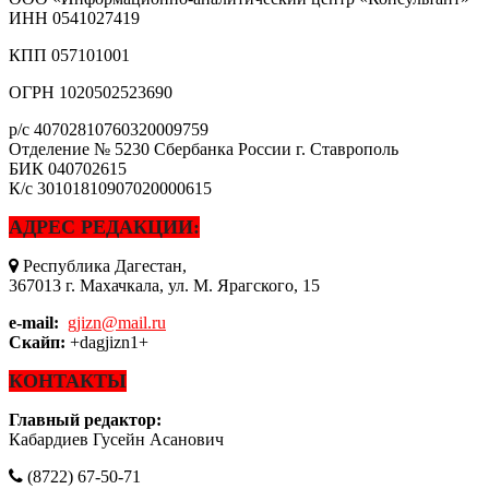
ИНН
0541027419
КПП
057101001
ОГРН
1020502523690
р/с
40702810760320009759
Отделение № 5230 Сбербанка России г. Ставрополь
БИК
040702615
К/с
30101810907020000615
АДРЕС РЕДАКЦИИ:
Республика Дагестан,
367013 г. Махачкала, ул. М. Ярагского, 15
e-mail:
gjizn@mail.ru
Скайп:
+dagjizn1+
КОНТАКТЫ
Главный редактор:
Кабардиев Гусейн Асанович
(8722) 67-50-71