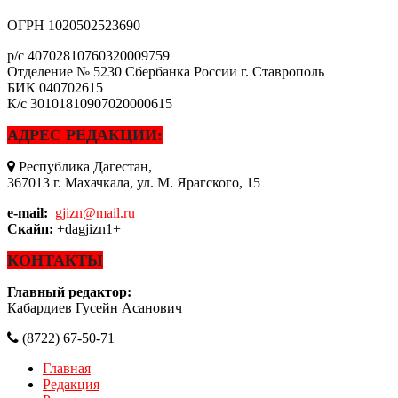
ОГРН
1020502523690
р/с
40702810760320009759
Отделение № 5230 Сбербанка России г. Ставрополь
БИК
040702615
К/с
30101810907020000615
АДРЕС РЕДАКЦИИ:
Республика Дагестан,
367013 г. Махачкала, ул. М. Ярагского, 15
e-mail:
gjizn@mail.ru
Скайп:
+dagjizn1+
КОНТАКТЫ
Главный редактор:
Кабардиев Гусейн Асанович
(8722) 67-50-71
Главная
Редакция