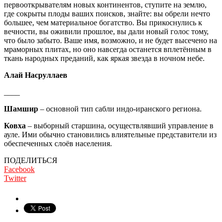
первооткрывателям новых континентов, ступите на землю,
где сокрыты плоды ваших поисков, знайте: вы обрели нечто
большее, чем материальное богатство. Вы прикоснулись к
вечности, вы оживили прошлое, вы дали новый голос тому,
что было забыто. Ваше имя, возможно, и не будет высечено на
мраморных плитах, но оно навсегда останется вплетённым в
ткань народных преданий, как яркая звезда в ночном небе.
Алай Насруллаев
____
Шамшир
– основной тип сабли индо-иранского региона.
Ковха
– выборный старшина, осуществлявший управление в
ауле. Ими обычно становились влиятельные представители из
обеспеченных слоёв населения.
ПОДЕЛИТЬСЯ
Facebook
Twitter