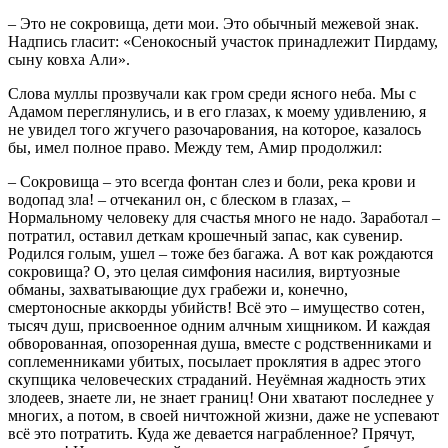
– Это не сокровища, дети мои. Это обычный межевой знак.
Надпись гласит: «Сенокосный участок принадлежит Пирдаму,
сыну ковха Али».
Слова муллы прозвучали как гром среди ясного неба. Мы с
Адамом переглянулись, и в его глазах, к моему удивлению, я
не увидел того жгучего разочарования, на которое, казалось
бы, имел полное право. Между тем, Амир продолжил:
– Сокровища – это всегда фонтан слез и боли, река крови и
водопад зла! – отчеканил он, с блеском в глазах, –
Нормальному человеку для счастья много не надо. Заработал –
потратил, оставил деткам крошечный запас, как сувенир.
Родился голым, ушел – тоже без багажа. А вот как рождаются
сокровища? О, это целая симфония насилия, виртуозные
обманы, захватывающие дух грабежи и, конечно,
смертоносные аккорды убийств! Всё это – имущество сотен,
тысяч душ, присвоенное одним алчным хищником. И каждая
обворованная, опозоренная душа, вместе с родственниками и
соплеменниками убитых, посылает проклятия в адрес этого
скупщика человеческих страданий. Неуёмная жадность этих
злодеев, знаете ли, не знает границ! Они хватают последнее у
многих, а потом, в своей ничтожной жизни, даже не успевают
всё это потратить. Куда же девается награбленное? Прячут,