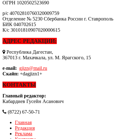
ОГРН
1020502523690
р/с
40702810760320009759
Отделение № 5230 Сбербанка России г. Ставрополь
БИК
040702615
К/с
30101810907020000615
АДРЕС РЕДАКЦИИ:
Республика Дагестан,
367013 г. Махачкала, ул. М. Ярагского, 15
e-mail:
gjizn@mail.ru
Скайп:
+dagjizn1+
КОНТАКТЫ
Главный редактор:
Кабардиев Гусейн Асанович
(8722) 67-50-71
Главная
Редакция
Реклама