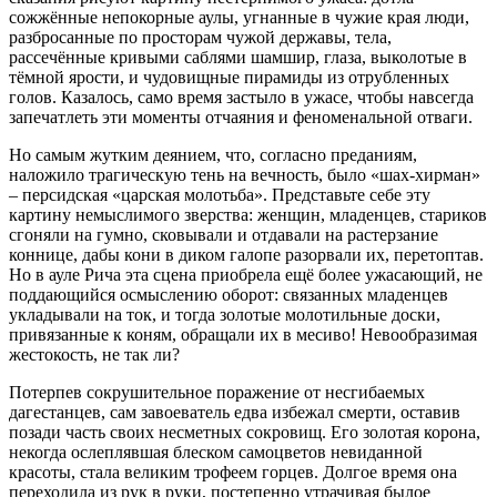
сожжённые непокорные аулы, угнанные в чужие края люди,
разбросанные по просторам чужой державы, тела,
рассечённые кривыми саблями шамшир, глаза, выколотые в
тёмной ярости, и чудовищные пирамиды из отрубленных
голов. Казалось, само время застыло в ужасе, чтобы навсегда
запечатлеть эти моменты отчаяния и феноменальной отваги.
Но самым жутким деянием, что, согласно преданиям,
наложило трагическую тень на вечность, было «шах-хирман»
– персидская «царская молотьба». Представьте себе эту
картину немыслимого зверства: женщин, младенцев, стариков
сгоняли на гумно, сковывали и отдавали на растерзание
коннице, дабы кони в диком галопе разорвали их, перетоптав.
Но в ауле Рича эта сцена приобрела ещё более ужасающий, не
поддающийся осмыслению оборот: связанных младенцев
укладывали на ток, и тогда золотые молотильные доски,
привязанные к коням, обращали их в месиво! Невообразимая
жестокость, не так ли?
Потерпев сокрушительное поражение от несгибаемых
дагестанцев, сам завоеватель едва избежал смерти, оставив
позади часть своих несметных сокровищ. Его золотая корона,
некогда ослеплявшая блеском самоцветов невиданной
красоты, стала великим трофеем горцев. Долгое время она
переходила из рук в руки, постепенно утрачивая былое