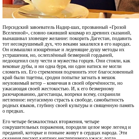
Персидский завоеватель Надир-шах, прозванный «Грозой
Вселенной», словно оживший кошмар из древних сказаний,
вынашивал зловещее желание: покорить Дагестан, подавить
тот несокрушимый дух, что веками закалялся в его народах.
Он измышлял изощрённые и леденящие душу методы их
устрашения, но, ослеплённый безмерной гордыней,
недооценил силу чести и мужества горцев. Они стояли, как
вековые дубы, и ни одна буря, ни один натиск не могли
сломить их. Его стремления подчинить этот благословенный
край были тщетны, сродни попытке загнать в мешок
неуловимый ветер – комичная в своей обречённости, но
ужасающая своей жестокостью. И, к его безмерному
разочарованию, дагестанцы, вопреки всему, сохранили
нетленное: неугасимую страсть к свободе, самобытность
родных языков, глубину своей культуры и священную память
о предках.
Его четыре безжалостных вторжения, четыре
сокрушительных поражения, породили целое море легенд и
преданий, которые и поныне живут в сердцах народа. Эти
сказания рисуют картину нестерпимого ужаса: дотла