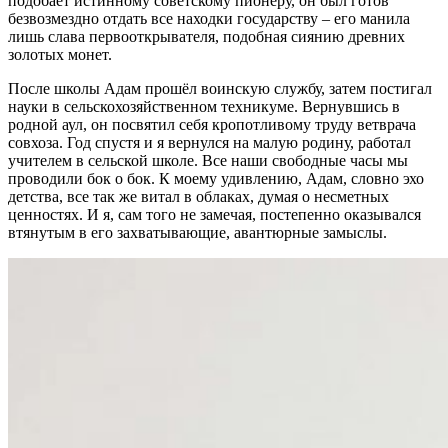
подобает истинному советскому пионеру, он был готов
безвозмездно отдать все находки государству – его манила
лишь слава первооткрывателя, подобная сиянию древних
золотых монет.
После школы Адам прошёл воинскую службу, затем постигал
науки в сельскохозяйственном техникуме. Вернувшись в
родной аул, он посвятил себя кропотливому труду ветврача
совхоза. Год спустя и я вернулся на малую родину, работал
учителем в сельской школе. Все наши свободные часы мы
проводили бок о бок. К моему удивлению, Адам, словно эхо
детства, все так же витал в облаках, думая о несметных
ценностях. И я, сам того не замечая, постепенно оказывался
втянутым в его захватывающие, авантюрные замыслы.