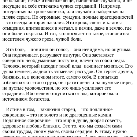
небольшие, незначительные вещи, найденные случайно, и не
несущие на себе отпечатка чужих страданий. Например,
потерянная на тропе монетка, или случайно найденная на
пляже серьга. Но огромные, сундуки, полные драгоценностей,
– это всегда история насилия. Это кровь, слезы и клятвы
отмщения, впитавшиеся в металл, в камни, даже в землю, где
они были сокрыты. И тот, кто посягает на такое, становится
носителем чужого греха, чужой боли.
– Эта боль, – понизил он голос, – она невидима, но ощутима.
Она подтачивает, разрушает изнутри. Она заставляет
совершать необдуманные поступки, влечёт за собой беды.
Человек, который находит такой клад, начинает меняться. Его
душа темнеет, жадность затмевает рассудок. Он теряет друзей,
близких, и, в конечном итоге, самого себя. В попытках
избавиться от этого груза, он тратит деньги на шумные пиры,
на пустые удовольствия, но это лишь усиливает его
страдания. Ибо нельзя откупиться от зла, которое было
источником богатства.
– Истина в том, – заключил старец, – что подлинное
сокровище – это не золото и не драгоценные камни.
Подлинное сокровище – это мир в душе, добрая совесть,
здоровье и любовь близких. Это то, что мы создаём сами
своим трудом, своим умом, своим сердцем. К этому нужно
стремиться, к этому нужно призывать. А все остальное – лишь