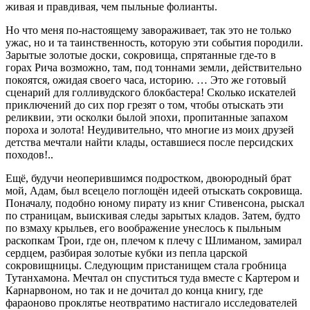
живая и правдивая, чем пыльные фолианты.
Но что меня по-настоящему завораживает, так это не только
ужас, но и та таинственность, которую эти события породили.
Зарытые золотые доски, сокровища, спрятанные где-то в
горах Рича возможно, там, под тоннами земли, действительно
покоятся, ожидая своего часа, историю. … Это же готовый
сценарий для голливудского блокбастера! Сколько искателей
приключений до сих пор грезят о том, чтобы отыскать эти
реликвии, эти осколки былой эпохи, пропитанные запахом
пороха и золота! Неудивительно, что многие из моих друзей
детства мечтали найти клады, оставшиеся после персидских
походов!..
Ещё, будучи неоперившимся подростком, двоюродный брат
мой, Адам, был всецело поглощён идеей отыскать сокровища.
Поначалу, подобно юному пирату из книг Стивенсона, рыскал
по страницам, выискивая следы зарытых кладов. Затем, будто
по взмаху крыльев, его воображение унеслось к пыльным
раскопкам Трои, где он, плечом к плечу с Шлиманом, замирал
сердцем, разбирая золотые кубки из пепла царской
сокровищницы. Следующим пристанищем стала гробница
Тутанхамона. Мечтал он спуститься туда вместе с Картером и
Карнарвоном, но так и не дочитал до конца книгу, где
фараоново проклятье неотвратимо настигало исследователей