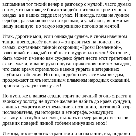
вспоминая тот тихий вечер и разговор с муллой, часто думаю
о том, что настоящее богатство действительно кроется не в
кладах, а в наших сердцах и умах. И иногда, глядя на лунное
серебро, рассыпающееся по крышам, я улыбаюсь, вспоминая
нашу наивную, но такую искреннюю погоню за мечтой.
Итак, дорогие мои, если однажды судьба, в своём извечном
танце, преподнесёт вам дар – отправиться на поиски тех
самых, окутанных тайной сокровищ «Грозы Вселенной»,
взвешивайте каждый свой шаг с мудростью веков! Кто знает,
быть может, именно вам суждено будет нести этот трепетный
факел удачи, и ваши руки ощутят прикосновение тех загадок,
что само время стремилось навеки укрыть в затерянных
глубинах забвения. Но они, подобно неугасимым звёздам,
продолжают сиять нетленным пламенем народных сказаний,
пронзая тусклую завесу лет!
Но пусть же в вашем сердце горит не алчный огонь страсти к
звонкому золоту, не пустое желание набить до краёв сундуки,
а лишь неукротимое стремление к познанию, пытливый взор
исследователя, ум историка и этнографа, жаждущего
заглянуть в глубины веков, выткать из мерцающих осколков
древних поверий живой гобелен минувших эпох!
И когда, после долгих странствий и испытаний, вы, подобно