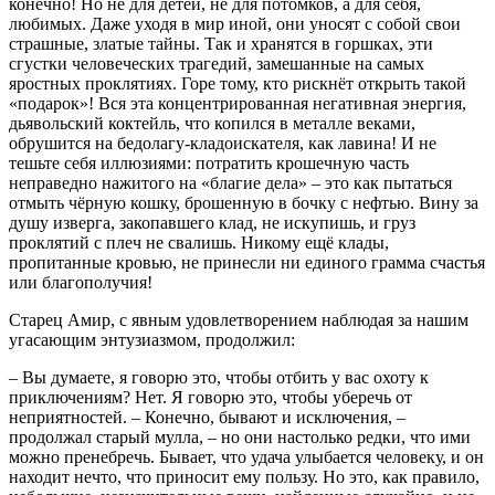
конечно! Но не для детей, не для потомков, а для себя,
любимых. Даже уходя в мир иной, они уносят с собой свои
страшные, златые тайны. Так и хранятся в горшках, эти
сгустки человеческих трагедий, замешанные на самых
яростных проклятиях. Горе тому, кто рискнёт открыть такой
«подарок»! Вся эта концентрированная негативная энергия,
дьявольский коктейль, что копился в металле веками,
обрушится на бедолагу-кладоискателя, как лавина! И не
тешьте себя иллюзиями: потратить крошечную часть
неправедно нажитого на «благие дела» – это как пытаться
отмыть чёрную кошку, брошенную в бочку с нефтью. Вину за
душу изверга, закопавшего клад, не искупишь, и груз
проклятий с плеч не свалишь. Никому ещё клады,
пропитанные кровью, не принесли ни единого грамма счастья
или благополучия!
Старец Амир, с явным удовлетворением наблюдая за нашим
угасающим энтузиазмом, продолжил:
– Вы думаете, я говорю это, чтобы отбить у вас охоту к
приключениям? Нет. Я говорю это, чтобы уберечь от
неприятностей. – Конечно, бывают и исключения, –
продолжал старый мулла, – но они настолько редки, что ими
можно пренебречь. Бывает, что удача улыбается человеку, и он
находит нечто, что приносит ему пользу. Но это, как правило,