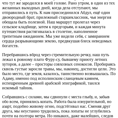
что тут же зародился в моей голове. Рано утром, в один из тех
желанных выходных дней, когда дела отступают, мы
отправились в путь. К нам присоединился Абдул, ещё один
двоюродный брат, прилежный старшеклассник, чья энергия
обещала быть полезной. Наш маршрут пролегал через
сельское кладбище, затем к предгорьям, и каждая минута
путешествия растягивалась в столетие, наполненное
трепетным ожиданием. Мы уже видели себя, с замиранием
сердца разрывающими землю, предвкушая блеск неведомых
богатств.
Перебравшись вброд через стремительную речку, наш путь
лежал к ровному плато Фуру-су, бывшему приюту летних
хуторов, а далее – просторы совхозных сенокосов. Пробираясь
сквозь густые заросли травы, мы, наконец, достигли цели. Это
было место, где земля, казалось, таинственно возвышалась. По
Адаму, именно под исполинским сланцевым камнем,
испещренным древней арабской эпиграфикой, таился
искомый тайник.
Собравшись с силами, мы сдвинули с места глыбу, и, забыв
обо всем, принялись копать. Работа была изнурительной, но
азарт, подобно живому огню, подстёгивал нас. Сменяя друг
друга, мы неустанно трудились, пока лопаты не углубились
почти на полтора метра. Но никаких, даже малейших, следов