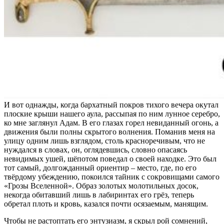
И вот однажды, когда бархатный покров тихого вечера окутал
плоские крыши нашего аула, рассыпая по ним лунное серебро,
ко мне заглянул Адам. В его глазах горел невиданный огонь, а
движения были полны скрытого волнения. Поманив меня на
улицу одним лишь взглядом, столь красноречивым, что не
нуждался в словах, он, оглядевшись, словно опасаясь
невидимых ушей, шёпотом поведал о своей находке. Это был
тот самый, долгожданный ориентир – место, где, по его
твёрдому убеждению, покоился тайник с сокровищами самого
«Грозы Вселенной». Образ золотых молотильных досок,
некогда обитавший лишь в лабиринтах его грёз, теперь
обретал плоть и кровь, казался почти осязаемым, манящим.
Чтобы не растоптать его энтузиазм, я скрыл рой сомнений,