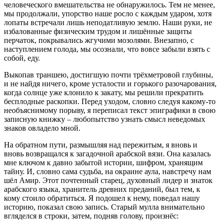
человеческого вмешательства не обнаружилось. Тем не менее,
мы продолжали, упорство наше росло с каждым ударом, хотя
лопаты встречали лишь неподатливую землю. Наши руки, не
избалованные физическим трудом и лишённые защиты
перчаток, покрывались жгучими мозолями. Внезапно, с
наступлением голода, мы осознали, что вовсе забыли взять с
собой, еду.
Выкопав траншею, достигшую почти трёхметровой глубины,
и не найдя ничего, кроме усталости и горького разочарования,
когда солнце уже клонило к закату, мы решили прекратить
бесплодные раскопки. Перед уходом, словно следуя какому-то
необъяснимому порыву, я переписал текст эпиграфики в свою
записную книжку – любопытство узнать смысл неведомых
знаков овладело мной.
На обратном пути, размышляя над пережитым, я вновь и
вновь возвращался к загадочной арабской вязи. Она казалась
мне ключом к давно забытой истории, шифром, хранящим
тайну. И, словно сама судьба, на окраине аула, навстречу нам
шёл Амир. Этот почтенный старец, духовный лидер и знаток
арабского языка, хранитель древних преданий, был тем, к
кому стоило обратиться. Я подошел к нему, поведал нашу
историю, показал свою запись. Старый мулла внимательно
вгляделся в строки, затем, подняв голову, произнёс: