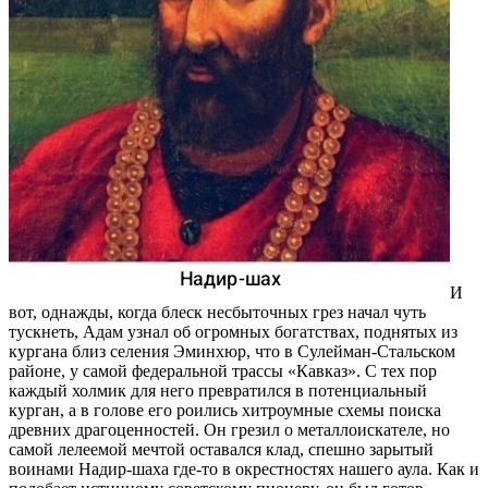
И
вот, однажды, когда блеск несбыточных грез начал чуть
тускнеть, Адам узнал об огромных богатствах, поднятых из
кургана близ селения Эминхюр, что в Сулейман-Стальском
районе, у самой федеральной трассы «Кавказ». С тех пор
каждый холмик для него превратился в потенциальный
курган, а в голове его роились хитроумные схемы поиска
древних драгоценностей. Он грезил о металлоискателе, но
самой лелеемой мечтой оставался клад, спешно зарытый
воинами Надир-шаха где-то в окрестностях нашего аула. Как и