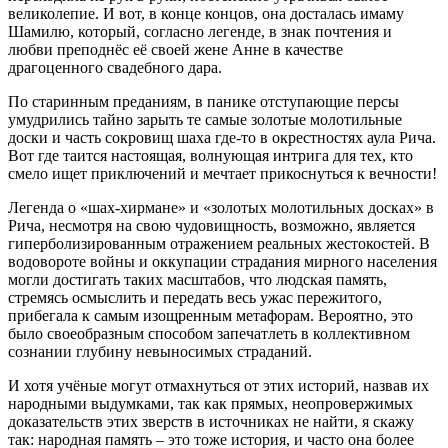
великолепие. И вот, в конце концов, она досталась имаму
Шамилю, который, согласно легенде, в знак почтения и
любви преподнёс её своей жене Анне в качестве
драгоценного свадебного дара.
По старинным преданиям, в панике отступающие персы
умудрились тайно зарыть те самые золотые молотильные
доски и часть сокровищ шаха где-то в окрестностях аула Рича.
Вот где таится настоящая, волнующая интрига для тех, кто
смело ищет приключений и мечтает прикоснуться к вечности!
Легенда о «шах-хирмане» и «золотых молотильных досках» в
Рича, несмотря на свою чудовищность, возможно, является
гиперболизированным отражением реальных жестокостей. В
водовороте войны и оккупации страдания мирного населения
могли достигать таких масштабов, что людская память,
стремясь осмыслить и передать весь ужас пережитого,
прибегала к самым изощренным метафорам. Вероятно, это
было своеобразным способом запечатлеть в коллективном
сознании глубину невыносимых страданий.
И хотя учёные могут отмахнуться от этих историй, назвав их
народными выдумками, так как прямых, неопровержимых
доказательств этих зверств в источниках не найти, я скажу
так: народная память – это тоже история, и часто она более