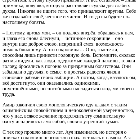
приманка, ловушка, которую расставляет судьба для слабых
духом. Никогда не ищите того, что принадлежит другим. Себе
же создавайте своё, честное и чистое. И тогда вы будете по-
настоящему богаты.
– Поэтому, друзья мои, – он подался вперёд, обращаясь к нам,
и глаза его снова блеснули, – истинное сокровище – оно
внутри нас: доброе слово, искренний смех, возможность
помочь ближнему. А эти сокровища… Они, знаете ли,
способны лишь принести головную боль. Вспомните, сколько
раз мы видели, как люди, одержимые жаждой наживы, теряли
голову, бросались в погоню за призрачным богатством. Они
забывали о друзьях, о семье, о простых радостях жизни,
становясь рабами своих амбиций. А потом, когда, казалось бы,
всё достигнуто, они оказывались одинокими,
опустошёнными, неспособными насладиться плодами своего
труда.
Амир закончил свою монологическую оду кладам с таким
олимпийским спокойствием и непоколебимой уверенностью,
что у нас, всякое желание продолжить эту сомнительную
охоту испарилось само собой, словно утренний туман.
С тех пор прошло много лет. Аул изменился, но история о
поисках сокровищ персидского шаха осталась в памяти. А я,