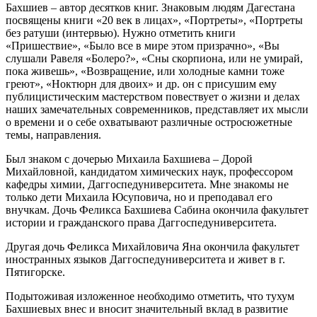
Бахшиев – автор десятков книг. Знаковым людям Дагестана
посвящены книги «20 век в лицах», «Портреты», «Портреты
без ратуши (интервью). Нужно отметить книги
«Пришествие», «Было все в мире этом призрачно», «Вы
слушали Равеля «Болеро?», «Сны скорпиона, или не умирай,
пока живешь», «Возвращение, или холодные камни тоже
греют», «Ноктюрн для двоих» и др. он с присушим ему
публицистическим мастерством повествует о жизни и делах
наших замечательных современников, представляет их мысли
о времени и о себе охватывают различные остросюжетные
темы, направления.
Был знаком с дочерью Михаила Бахшиева – Дорой
Михайловной, кандидатом химических наук, профессором
кафедры химии, Даггоспедуниверситета. Мне знакомы не
только дети Михаила Юсуповича, но и преподавал его
внучкам. Дочь Феликса Бахшиева Сабина окончила факультет
истории и гражданского права Даггоспедуниверситета.
Другая дочь Феликса Михайловича Яна окончила факультет
иностранных языков Даггоспедуниверситета и живет в г.
Пятигорске.
Подытоживая изложенное необходимо отметить, что тухум
Бахшиевых внес и вносит значительный вклад в развитие