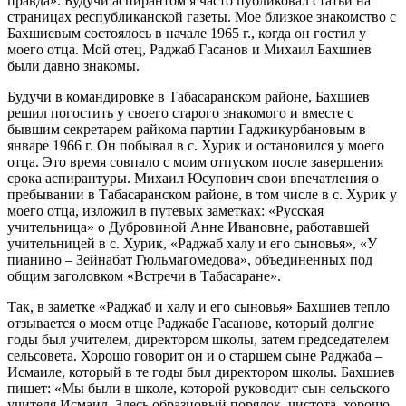
правда». Будучи аспирантом я часто публиковал статьи на
страницах республиканской газеты. Мое близкое знакомство с
Бахшиевым состоялось в начале 1965 г., когда он гостил у
моего отца. Мой отец, Раджаб Гасанов и Михаил Бахшиев
были давно знакомы.
Будучи в командировке в Табасаранском районе, Бахшиев
решил погостить у своего старого знакомого и вместе с
бывшим секретарем райкома партии Гаджикурбановым в
январе 1966 г. Он побывал в с. Хурик и остановился у моего
отца. Это время совпало с моим отпуском после завершения
срока аспирантуры. Михаил Юсупович свои впечатления о
пребывании в Табасаранском районе, в том числе в с. Хурик у
моего отца, изложил в путевых заметках: «Русская
учительница» о Дубровиной Анне Ивановне, работавшей
учительницей в с. Хурик, «Раджаб халу и его сыновья», «У
пианино – Зейнабат Гюльмагомедова», объединенных под
общим заголовком «Встречи в Табасаране».
Так, в заметке «Раджаб и халу и его сыновья» Бахшиев тепло
отзывается о моем отце Раджабе Гасанове, который долгие
годы был учителем, директором школы, затем председателем
сельсовета. Хорошо говорит он и о старшем сыне Раджаба –
Исмаиле, который в те годы был директором школы. Бахшиев
пишет: «Мы были в школе, которой руководит сын сельского
учителя Исмаил. Здесь образцовый порядок, чистота, хорошо