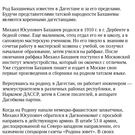
Род Бахшиевых известен в Дагестане и за его пределами.
Будучи представителями татской народности Бахшиевы
являются коренными дагестанцами.
Михаил Юсупович Бахшиев родился в 1910 г. в г. Дербенте в
бедной семье. Еще мальчиком, отец отдал его не в школу, а в
сапожную мастерскую учеником. Но его тянуло к знаниям и
сочетая работу в мастерской хозяина с учебой, он получил
начальное образование, затем учился на рабфаке. После
окончания рабфака Михаил Бахшиев поступил в Московский
институт землеустройства, который он окончил с отличием.
Уже студентом Бахшиев пишет и издает в Москве свои
первые произведения и сборники на родном татском языке.
Вернувшись на родину, в Дагестан, он работает инженером —
землеустроителем в различных районах республики, в
Наркомзе ДАССР, затем в Союзе писателей, в аппарате
Дагобкома партии.
Когда на Родину напали немецко-фашистские захватчики,
Михаил Юсупович обратился в Дагвоенкомат с просьбой
направить в действующую армию. В штабе 53 й армии,
дислоцированной на Северо-западном направлении, его
назначили спецкором газеты «Родина зовет». В своих