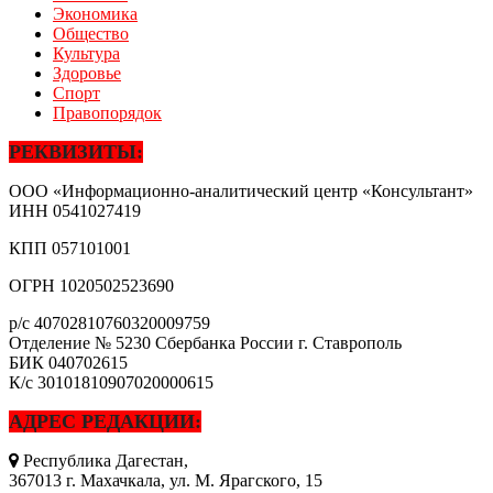
Экономика
Общество
Культура
Здоровье
Спорт
Правопорядок
РЕКВИЗИТЫ:
ООО «Информационно-аналитический центр «Консультант»
ИНН
0541027419
КПП
057101001
ОГРН
1020502523690
р/с
40702810760320009759
Отделение № 5230 Сбербанка России г. Ставрополь
БИК
040702615
К/с
30101810907020000615
АДРЕС РЕДАКЦИИ:
Республика Дагестан,
367013 г. Махачкала, ул. М. Ярагского, 15