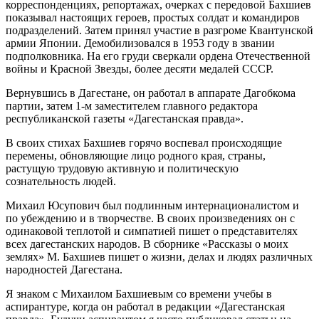
корреспонденциях, репортажах, очерках с передовой Бахшиев
показывал настоящих героев, простых солдат и командиров
подразделений. Затем принял участие в разгроме Квантунской
армии Японии. Демобилизовался в 1953 году в звании
подполковника. На его груди сверкали ордена Отечественной
войны и Красной Звезды, более десяти медалей СССР.
Вернувшись в Дагестане, он работал в аппарате Дагобкома
партии, затем 1-м заместителем главного редактора
республиканской газеты «Дагестанская правда».
В своих стихах Бахшиев горячо воспевал происходящие
перемены, обновляющие лицо родного края, страны,
растущую трудовую активную и политическую
сознательность людей.
Михаил Юсупович был подлинным интернационалистом и
по убеждению и в творчестве. В своих произведениях он с
одинаковой теплотой и симпатией пишет о представителях
всех дагестанских народов. В сборнике «Рассказы о моих
землях» М. Бахшиев пишет о жизни, делах и людях различных
народностей Дагестана.
Я знаком с Михаилом Бахшиевым со времени учебы в
аспирантуре, когда он работал в редакции «Дагестанская