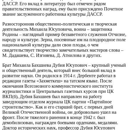
ДАССР. Его вклад в литературу был отмечен рядом
правительственных наград, ему было присуждено Почетное
звание заслуженного работника культуры ДАССР.
Разносторонняя общественно-политическая и творческая
деятельность Михаила Юсуповича, воина – защитника
Родины – наглядный пример беззаветного служения Отчизне,
народу и культуре. Зерна, посеянные им на плодородное поле
национальной культуры дали свои плоды, о чем
свидетельствует творчество замечательных мастеров слова –
М. Дадашева, С. Изгияева, Д. Атнилова и других.
Брат Михаила Бахшиева Дубия Юсупович – крупный ученый
и общественный деятель, который внес большой вклад в
развитие науки. Он родился в 1914 г. Дербенте работал в
редакции газеты «Захметкеш» на татском языке. После
окончания Всесоюзного коммунистического института
журналистики и Центральных газетных курсов при ЦК
ВКП(б), Дубия Бахшиев был направлен на работу
заведующим отделом журнала ЦК партии «Партийное
строительство». Как и его старший брат, с первых дней
Великой Отечественной войны, он добровольно ушел на
фронт. После тяжелого ранения в конце 1942 г. был
демобилизован, награжден боевыми орденами, медалями.
Доктор исторических наук, профессор Дубия Юсупович