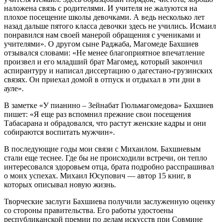
наложена связь с родителями. И учителя не жалуются на
плохое посещение школы девочками. А ведь несколько лет
назад дальше пятого класса девочки здесь не учились. Исмаил
понравился нам своей манерой обращения с учениками и
учителями». О другом сыне Раджаба, Магомеде Бахшиев
отзывался словами: «Не менее благоприятное впечатление
произвел и его младший брат Магомед, который закончил
аспирантуру и написал диссертацию о дагестано-грузинских
связях. Он приехал домой в отпуск и отдыхал в эти дни в
ауле».
В заметке «У пианино – Зейнабат Гюльмагомедова» Бахшиев
пишет: «Я еще раз вспомнил прежние свои посещения
Табасарана и обрадовался, что растут женские кадры и они
собираются воспитать мужчин».
В последующие годы мои связи с Михаилом. Бахшиевым
стали еще теснее. Где бы не происходили встречи, он тепло
интересовался здоровьем отца, брата подробно расспрашивал
о моих успехах. Михаил Юсупович — автор 15 книг, в
которых описывал новую жизнь.
Творческие заслуги Бахшиева получили заслуженную оценку
со стороны правительства. Его работы удостоены
республиканской премии по делам искусств при Совмине