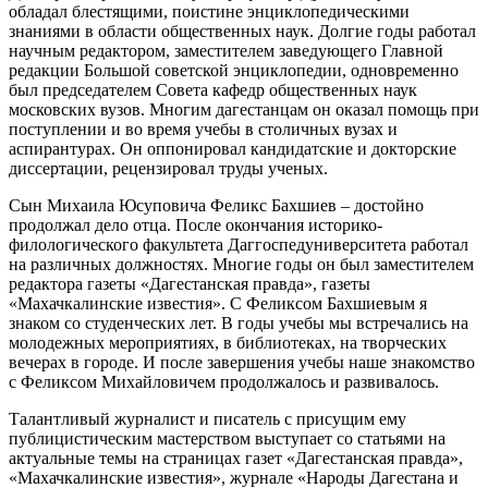
обладал блестящими, поистине энциклопедическими
знаниями в области общественных наук. Долгие годы работал
научным редактором, заместителем заведующего Главной
редакции Большой советской энциклопедии, одновременно
был председателем Совета кафедр общественных наук
московских вузов. Многим дагестанцам он оказал помощь при
поступлении и во время учебы в столичных вузах и
аспирантурах. Он оппонировал кандидатские и докторские
диссертации, рецензировал труды ученых.
Сын Михаила Юсуповича Феликс Бахшиев – достойно
продолжал дело отца. После окончания историко-
филологического факультета Даггоспедуниверситета работал
на различных должностях. Многие годы он был заместителем
редактора газеты «Дагестанская правда», газеты
«Махачкалинские известия». С Феликсом Бахшиевым я
знаком со студенческих лет. В годы учебы мы встречались на
молодежных мероприятиях, в библиотеках, на творческих
вечерах в городе. И после завершения учебы наше знакомство
с Феликсом Михайловичем продолжалось и развивалось.
Талантливый журналист и писатель с присущим ему
публицистическим мастерством выступает со статьями на
актуальные темы на страницах газет «Дагестанская правда»,
«Махачкалинские известия», журнале «Народы Дагестана и