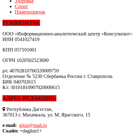
Здоровье
Спорт
Правопорядок
РЕКВИЗИТЫ:
ООО «Информационно-аналитический центр «Консультант»
ИНН
0541027419
КПП
057101001
ОГРН
1020502523690
р/с
40702810760320009759
Отделение № 5230 Сбербанка России г. Ставрополь
БИК
040702615
К/с
30101810907020000615
АДРЕС РЕДАКЦИИ:
Республика Дагестан,
367013 г. Махачкала, ул. М. Ярагского, 15
e-mail:
gjizn@mail.ru
Скайп:
+dagjizn1+