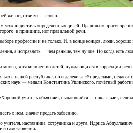
шей жизни, ответят — слово.
ым можно достичь определенных целей. Правильно проговоренное
торого, в принципе, нет правильной речи.
выборе профессии и не только. И, в конце концов, люди, хорош
дения, а исправлять — чем раньше, тем лучше. Но когда есть л
и много, хотя количество детей, нуждающихся в коррекции речи 
ько в нашей республике, но и далеко за её пределами, педагог 
ических наук — медали Константина Ушинского, почётный работ
 «Хороший учитель объясняет, выдающийся — показывает, велик
исать о нем, значит предать забвению.
 учителя, наставника, сотрудника и друга, Идриса Абдуллаевича
е и самозабвенно.