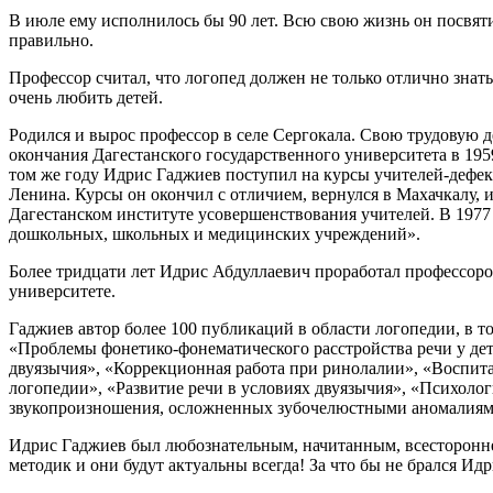
В июле ему исполнилось бы 90 лет. Всю свою жизнь он посвяти
правильно.
Профессор считал, что логопед должен не только отлично знат
очень любить детей.
Родился и вырос профессор в селе Сергокала. Свою трудовую де
окончания Дагестанского государственного университета в 1959
том же году Идрис Гаджиев поступил на курсы учителей-дефек
Ленина. Курсы он окончил с отличием, вернулся в Махачкалу,
Дагестанском институте усовершенствования учителей. В 197
дошкольных, школьных и медицинских учреждений».
Более тридцати лет Идрис Абдуллаевич проработал профессор
университете.
Гаджиев автор более 100 публикаций в области логопедии, в т
«Проблемы фонетико-фонематического расстройства речи у дет
двуязычия», «Коррекционная работа при ринолалии», «Воспита
логопедии», «Развитие речи в условиях двуязычия», «Психоло
звукопроизношения, осложненных зубочелюстными аномалиям
Идрис Гаджиев был любознательным, начитанным, всесторонне
методик и они будут актуальны всегда! За что бы не брался Идр