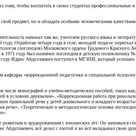
л тому, чтобы воспитать в своих студентах профессиональные и 
ь свой предмет, но и обладать особыми человеческими качествам
ятельность начинал там же, учителем русского языка и литерату
 году. Отработав четыре года в селе, молодой педагог переехал 
тологов (логопедов) Московского ордена Трудового Красного Зн
 и в 1971 году был назначен логопедом в детскую поликлинику 
7 году Идрис Абдуллаевич поступил в МГЗПИ, который успешно 
ом кафедры «коррекционной педагогики и специальной психолог
ом числе монографий и учебно-методических пособий, таких как;
ей в условиях двуязычия», «Коррекционная работа при ринолали
ние правильной речи у детей дошкольного и младшего возраста»
гия речи», «Теоретические и методологические основы логопеди
и».
 развитым и эрудированным с юношеских лет. Он занимался спо
ис Абдуллаевич, всё делал с охотой и во всё вкладывал свою душ