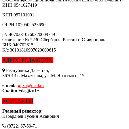
ИНН
0541027419
КПП
057101001
ОГРН
1020502523690
р/с
40702810760320009759
Отделение № 5230 Сбербанка России г. Ставрополь
БИК
040702615
К/с
30101810907020000615
АДРЕС РЕДАКЦИИ:
Республика Дагестан,
367013 г. Махачкала, ул. М. Ярагского, 15
e-mail:
gjizn@mail.ru
Скайп:
+dagjizn1+
КОНТАКТЫ
Главный редактор:
Кабардиев Гусейн Асанович
(8722) 67-50-71