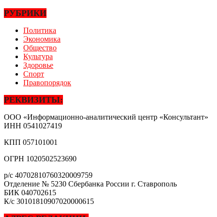
РУБРИКИ
Политика
Экономика
Общество
Культура
Здоровье
Спорт
Правопорядок
РЕКВИЗИТЫ:
ООО «Информационно-аналитический центр «Консультант»
ИНН
0541027419
КПП
057101001
ОГРН
1020502523690
р/с
40702810760320009759
Отделение № 5230 Сбербанка России г. Ставрополь
БИК
040702615
К/с
30101810907020000615