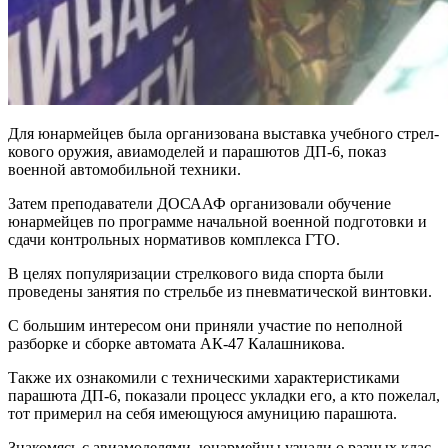
Для юнармейцев была органи­зована выставка учебного стрел­
кового оружия, авиамоделей и парашютов ДП-6, показ
военной автомобильной техники.
Затем преподаватели ДОСААФ организовали обучение
юнармей­цев по программе начальной воен­ной подготовки и
сдачи контроль­ных нормативов комплекса ГТО.
В целях популяризации стрелко­вого вида спорта были
проведены занятия по стрельбе из пневмати­ческой винтовки.
С большим интересом они при­няли участие по неполной
разбор­ке и сборке автомата АК-47 Калаш­никова.
Также их ознакомили с техниче­скими характеристиками
парашю­та ДП-6, показали процесс укладки его, а кто пожелал,
тот примерил на себя имеющуюся амуницию па­рашюта.
Знакомясь с авиамоделями, юнармейцы узнали о разных клас­