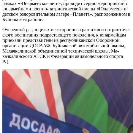
рамках «Юнармейское лето», проводит серию мероприятий с
юнармейцами военно-патрио­тической смены «Юнармеец» в
детском оздоровительном ла­гере «Планета», расположенном в
Буйнакском районе.
Очередной раз, в целях всесто­роннего развития и патриотиче­
ского воспитания подрастающего поколения, к юнармейцам
приеха­ли представители из республикан­ской Оборонной
организации ДО­СААФ: Буйнакской автомобильной школы,
Махачкалинской объеди­ненной технической школы, Ма­
хачкалинского АТСК и Федерации авиамодельного спорта
РД.