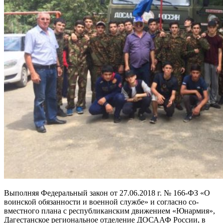
Выполняя Федеральный за­кон от 27.06.2018 г. № 166-ФЗ «О
воинской обязанности и во­енной службе» и согласно со­
вместного плана с республи­канским движением «Юнар­мия»,
Дагестанское региональ­ное отделение ДОСААФ России, в