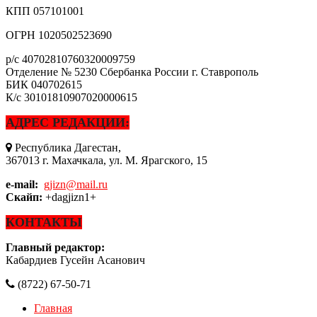
КПП
057101001
ОГРН
1020502523690
р/с
40702810760320009759
Отделение № 5230 Сбербанка России г. Ставрополь
БИК
040702615
К/с
30101810907020000615
АДРЕС РЕДАКЦИИ:
Республика Дагестан,
367013 г. Махачкала, ул. М. Ярагского, 15
e-mail:
gjizn@mail.ru
Скайп:
+dagjizn1+
КОНТАКТЫ
Главный редактор:
Кабардиев Гусейн Асанович
(8722) 67-50-71
Главная