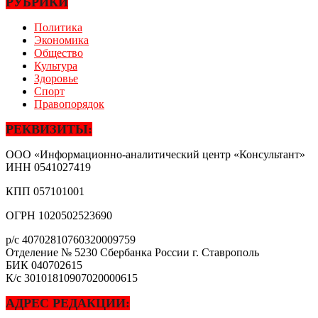
РУБРИКИ
Политика
Экономика
Общество
Культура
Здоровье
Спорт
Правопорядок
РЕКВИЗИТЫ:
ООО «Информационно-аналитический центр «Консультант»
ИНН
0541027419
КПП
057101001
ОГРН
1020502523690
р/с
40702810760320009759
Отделение № 5230 Сбербанка России г. Ставрополь
БИК
040702615
К/с
30101810907020000615
АДРЕС РЕДАКЦИИ: