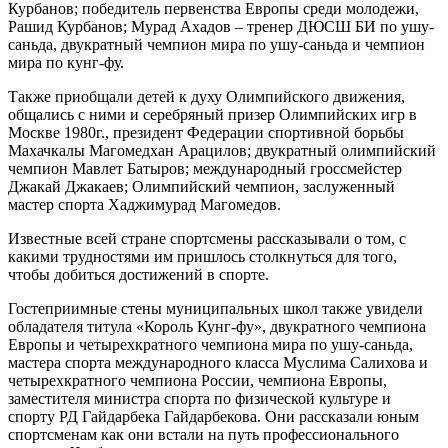
Курбанов; победитель первенства Европы среди молодежи,
Рашид Курбанов; Мурад Ахадов – тренер ДЮСШ БИ по ушу-
саньда, двукратный чемпион мира по ушу-саньда и чемпион
мира по кунг-фу.
Также приобщали детей к духу Олимпийского движения,
общались с ними и серебряный призер Олимпийских игр в
Москве 1980г., президент Федерации спортивной борьбы
Махачкалы Магомедхан Арацилов; двукратный олимпийский
чемпион Мавлет Батыров; международный гроссмейстер
Джакай Джакаев; Олимпийский чемпион, заслуженный
мастер спорта Хаджимурад Магомедов.
Известные всей стране спортсмены рассказывали о том, с
какими трудностями им пришлось столкнуться для того,
чтобы добиться достижений в спорте.
Гостеприимные стены муниципальных школ также увидели
обладателя титула «Король Кунг-фу», двукратного чемпиона
Европы и четырехкратного чемпиона мира по ушу-саньда,
мастера спорта международного класса Муслима Салихова и
четырехкратного чемпиона России, чемпиона Европы,
заместителя министра спорта по физической культуре и
спорту РД Гайдарбека Гайдарбекова. Они рассказали юным
спортсменам как они встали на путь профессионального