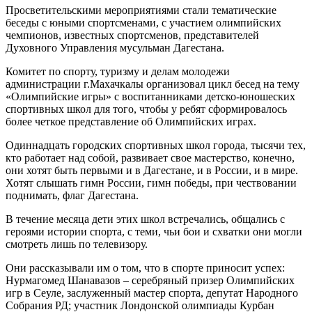
Просветительскими мероприятиями стали тематические
беседы с юными спортсменами, с участием олимпийских
чемпионов, известных спортсменов, представителей
Духовного Управления мусульман Дагестана.
Комитет по спорту, туризму и делам молодежи
администрации г.Махачкалы организовал цикл бесед на тему
«Олимпийские игры» с воспитанниками детско-юношеских
спортивных школ для того, чтобы у ребят сформировалось
более четкое представление об Олимпийских играх.
Одиннадцать городских спортивных школ города, тысячи тех,
кто работает над собой, развивает свое мастерство, конечно,
они хотят быть первыми и в Дагестане, и в России, и в мире.
Хотят слышать гимн России, гимн победы, при чествовании
поднимать, флаг Дагестана.
В течение месяца дети этих школ встречались, общались с
героями истории спорта, с теми, чьи бои и схватки они могли
смотреть лишь по телевизору.
Они рассказывали им о том, что в спорте приносит успех:
Нурмагомед Шанавазов – серебряный призер Олимпийских
игр в Сеуле, заслуженный мастер спорта, депутат Народного
Собрания РД; участник Лондонской олимпиады Курбан