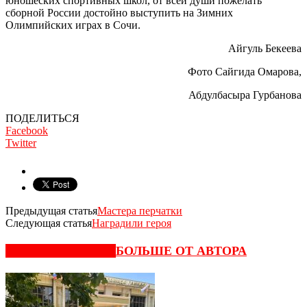
юношеских спортивных школ, от всей души пожелать
сборной России достойно выступить на Зимних
Олимпийских играх в Сочи.
Айгуль Бекеева
Фото Сайгида Омарова,
Абдулбасыра Гурбанова
ПОДЕЛИТЬСЯ
Facebook
Twitter
Предыдущая статья
Мастера перчатки
Следующая статья
Наградили героя
СХОЖИЕ СТАТЬИ
БОЛЬШЕ ОТ АВТОРА