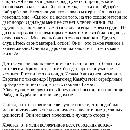
спорта. «Чтобы выигрывать, надо уметь и проигрывать», —
это должен знать каждый спортсмен», — сказал Гайдарбек
Гайдарбеков. Всех тронули его слова о матери. «Она всегда
говорила мне: «Сынок, не делай того, на что сердце матери не
дает добро. Однажды меня не станет в твоей жизни, ты
будешь сильно жалеть …» Эти слова всегда в моем сердце. И я
до сих пор жалею о некоторых моментах в своей жизни, когда
ослушался ее. Мне очень больно это вспоминать. Друзья,
слушайтесь своих матерей, отцов! Они – это самое главное в
вашей жизни. Они вам даровали жизнь. Они – и есть ваша
жизнь!»
Дети слушали своих олимпийских наставников с большим
интересом. Кроме них, в этих беседах приняли участие
чемпион России по тхэквондо, Ислам Аликадиев; чемпион
Европы по тхэквондо Нурмагомед Камбулатов; серебряный
призер чемпионата мира по тхэквондо, Гамзат
Абдулмуслимов; двукратный чемпион России, по тхэквондо
Рабадан Курбанов и многие другие.
И дети, и их наставники еще лучше поняли, что подобные
мероприятия очень сильно влияют на воспитание духовных
ценностей. Они меняют молодежь в лучшую сторону.
Хочется, от имени коллективов всех городских детско-