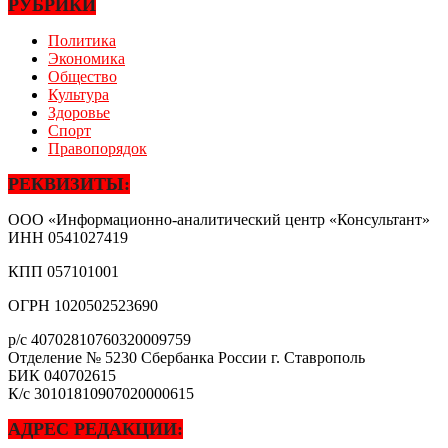
РУБРИКИ
Политика
Экономика
Общество
Культура
Здоровье
Спорт
Правопорядок
РЕКВИЗИТЫ:
ООО «Информационно-аналитический центр «Консультант»
ИНН
0541027419
КПП
057101001
ОГРН
1020502523690
р/с
40702810760320009759
Отделение № 5230 Сбербанка России г. Ставрополь
БИК
040702615
К/с
30101810907020000615
АДРЕС РЕДАКЦИИ: