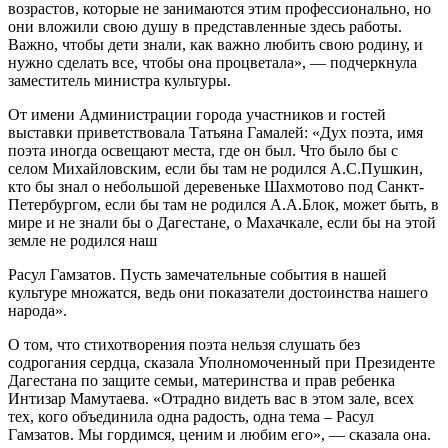
возрастов, которые не занимаются этим профессионально, но
они вложили свою душу в представленные здесь работы.
Важно, чтобы дети знали, как важно любить свою родину, и
нужно сделать все, чтобы она процветала», — подчеркнула
заместитель министра культуры.
От имени Администрации города участников и гостей
выставки приветствовала Татьяна Гамалей: «Дух поэта, имя
поэта иногда освещают места, где он был. Что было бы с
селом Михайловским, если бы там не родился А.С.Пушкин,
кто бы знал о небольшой деревеньке Шахмотово под Санкт-
Петербургом, если бы там не родился А.А.Блок, может быть, в
мире и не знали бы о Дагестане, о Махачкале, если бы на этой
земле не родился наш
Расул Гамзатов. Пусть замечательные события в нашей
культуре множатся, ведь они показатели достоинства нашего
народа».
О том, что стихотворения поэта нельзя слушать без
содрогания сердца, сказала Уполномоченный при Президенте
Дагестана по защите семьи, материнства и прав ребенка
Интизар Мамутаева. «Отрадно видеть вас в этом зале, всех
тех, кого объединила одна радость, одна тема – Расул
Гамзатов. Мы гордимся, ценим и любим его», — сказала она.