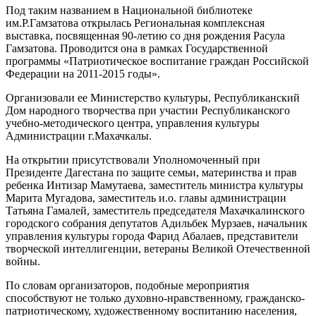
Под таким названием в Национальной библиотеке
им.Р.Гамзатова открылась Региональная комплексная
выставка, посвященная 90-летию со дня рождения Расула
Гамзатова. Проводится она в рамках Государственной
программы «Патриотическое воспитание граждан Российской
Федерации на 2011-2015 годы».
Организовали ее Министерство культуры, Республиканский
Дом народного творчества при участии Республиканского
учебно-методического центра, управления культуры
Администрации г.Махачкалы.
На открытии присутствовали Уполномоченный при
Президенте Дагестана по защите семьи, материнства и прав
ребенка Интизар Мамутаева, заместитель министра культуры
Марита Мугадова, заместитель и.о. главы администрации
Татьяна Гамалей, заместитель председателя Махачкалинского
городского собрания депутатов Адильбек Мурзаев, начальник
управления культуры города Фарид Абалаев, представители
творческой интеллигенции, ветераны Великой Отечественной
войны.
По словам организаторов, подобные мероприятия
способствуют не только духовно-нравственному, гражданско-
патриотическому, художественному воспитанию населения,