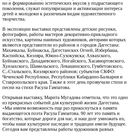
но и формированию эстетических вкусов у подрастающего
поколения, служат популяризации и активизации интереса
детей и молодежи к различным видам художественного
творчества.
В экспозиции выставки представлены детские рисунки,
фотографии, работы мастеров декоративно-прикладного
искусства, картины наивных художников, авторами которых
являются представители из районов и городов Дагестана:
Махачкалы, Буйнакска, Дагестанских Огней, Избербаша,
Каспийска, Кизляра, Южно-Сухокумска; Ахвахского,
Буйнакского, Дахадаевского, Ногайского, Хасавюртовского,
Хунзахского, Шамильского, Левашинского, Гумбетовского,
С.-Стальского, Кизлярского районов; субъектов СКФО:
Чеченской Республики, Республики Кабардино-Балкария и
Ставропольского края. Также в этот день прозвучали стихи и
песни на стихи Расула Гамзатова.
Открывая выставку, Марита Мугадова отметила, что это одно
из прекрасных событий для культурной жизни Дагестана.
«Мы имеем возможность еще раз прикоснуться к памяти
выдающегося поэта Расула Гамзатова. 90 лет это память и
богатство, которые дороги для нас, и наш долг умножать их,
чтобы наше культурное наследие и традиции имели будущее.
Сегодня вам представлены работы художников разных