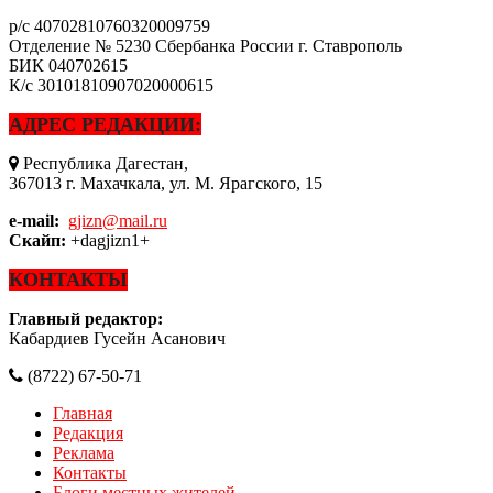
р/с
40702810760320009759
Отделение № 5230 Сбербанка России г. Ставрополь
БИК
040702615
К/с
30101810907020000615
АДРЕС РЕДАКЦИИ:
Республика Дагестан,
367013 г. Махачкала, ул. М. Ярагского, 15
e-mail:
gjizn@mail.ru
Скайп:
+dagjizn1+
КОНТАКТЫ
Главный редактор:
Кабардиев Гусейн Асанович
(8722) 67-50-71
Главная
Редакция
Реклама
Контакты
Блоги местных жителей