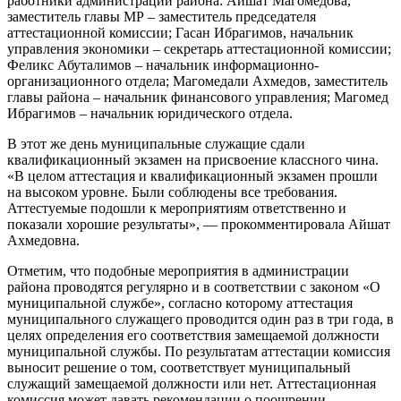
работники администрации района: Айшат Магомедова,
заместитель главы МР – заместитель председателя
аттестационной комиссии; Гасан Ибрагимов, начальник
управления экономики – секретарь аттестационной комиссии;
Феликс Абуталимов – начальник информационно-
организационного отдела; Магомедали Ахмедов, заместитель
главы района – начальник финансового управления; Магомед
Ибрагимов – начальник юридического отдела.
В этот же день муниципальные служащие сдали
квалификационный экзамен на присвоение классного чина.
«В целом аттестация и квалификационный экзамен прошли
на высоком уровне. Были соблюдены все требования.
Аттестуемые подошли к мероприятиям ответственно и
показали хорошие результаты», — прокомментировала Айшат
Ахмедовна.
Отметим, что подобные мероприятия в администрации
района проводятся регулярно и в соответствии с законом «О
муниципальной службе», согласно которому аттестация
муниципального служащего проводится один раз в три года, в
целях определения его соответствия замещаемой должности
муниципальной службы. По результатам аттестации комиссия
выносит решение о том, соответствует муниципальный
служащий замещаемой должности или нет. Аттестационная
комиссия может давать рекомендации о поощрении