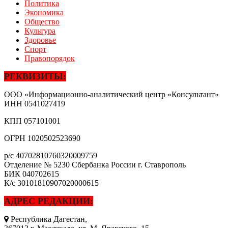
Политика
Экономика
Общество
Культура
Здоровье
Спорт
Правопорядок
РЕКВИЗИТЫ:
ООО «Информационно-аналитический центр «Консультант»
ИНН
0541027419
КПП
057101001
ОГРН
1020502523690
р/с
40702810760320009759
Отделение № 5230 Сбербанка России г. Ставрополь
БИК
040702615
К/с
30101810907020000615
АДРЕС РЕДАКЦИИ:
Республика Дагестан,