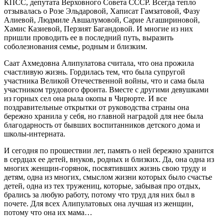
КПСС, депутата Верховного Совета СССР. Всегда тепло
отзывалась о Розе Эльдаровой, Хаписат Гамзатовой, Фазу
Алиевой, Людмиле Авшалумовой, Сарие Агашириновой,
Хамис Казиевой, Перзият Багандовой. И многие из них
пришли проводить ее в последний путь, выразить
соболезнования семье, родным и близким.
Саат Ахмедовна Алипулатова считала, что она прожила
счастливую жизнь. Гордилась тем, что была супругой
участника Великой Отечественной войны, что и сама была
участником трудового фронта. Вместе с другими девушками
из горных сел она рыла окопы в Чирюрте. И все
поздравительные открытки от руководства страны она
бережно хранила у себя, но главной наградой для нее была
благодарность от бывших воспитанников детского дома и
школы-интерната.
И сегодня по прошествии лет, память о ней бережно хранится
в сердцах ее детей, внуков, родных и близких. Да, она одна из
многих женщин-горянок, посвятивших жизнь свою труду и
детям, одна из многих, смыслом жизни которых было счастье
детей, одна из тех тружениц, которые, забывая про отдых,
брались за любую работу, потому что труд для них был в
почете. Для всех Алипулатовых она лучшая из женщин,
потому что она их мама…