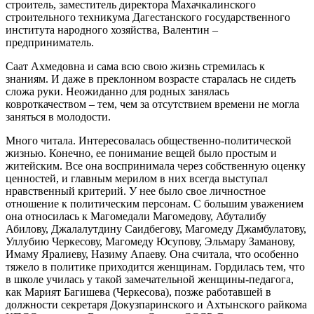
строитель, заместитель директора Махачкалинского
строительного техникума Дагестанского государственного
института народного хозяйства, Валентин –
предприниматель.
Саат Ахмедовна и сама всю свою жизнь стремилась к
знаниям. И даже в преклонном возрасте старалась не сидеть
сложа руки. Неожиданно для родных занялась
ковроткачеством – тем, чем за отсутствием времени не могла
заняться в молодости.
Много читала. Интересовалась общественно-политической
жизнью. Конечно, ее понимание вещей было простым и
житейским. Все она воспринимала через собственную оценку
ценностей, и главным мерилом в них всегда выступал
нравственный критерий. У нее было свое личностное
отношение к политическим персонам. С большим уважением
она относилась к Магомедали Магомедову, Абуталибу
Абилову, Джалалутдину Саидбегову, Магомеду Джамбулатову,
Уллубию Черкесову, Магомеду Юсупову, Эльмару Заманову,
Имаму Яралиеву, Назиму Апаеву. Она считала, что особенно
тяжело в политике приходится женщинам. Гордилась тем, что
в школе училась у такой замечательной женщины-педагога,
как Марият Багишева (Черкесова), позже работавшей в
должности секретаря Докузпаринского и Ахтынского райкома