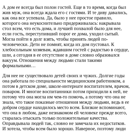
А дом ее всегда был полон гостей. Еще в то время, когда был
жив муж, она всегда ждала его с гостями. И те диву давались,
как она все успевала. Да, было у нее простое правило,
которого она неукоснительно придерживалась: накрывала
стол всем, что есть дома, и лучшей похвалой было для нее,
если гость, переступивший порог ее дома, уходил сытый.
Могла пойти в долг взять, чтобы принять людей по-
человечески. Дети не помнят, когда их дом пустовал. К
хлебосольным хозяевам, ждавшим гостей с радостью в сердце,
шли, а сегодня в ее отсутствие в доме словно образовался
вакуум. Отношения между людьми стали такими
формальными…
Для нее не существовало детей своих и чужих. Долгие годы
она работала по специальности медицинским работником, а
потом в детском доме, школе-интернате воспитателем, врачом,
поваром. И многие воспитанники потом приходили к ней, не
потому что она могла им чем-то помочь, а потому что она не
знала, что такое показные отношения между людьми, ведь в ее
добром сердце находилось место всем. Близкие вспоминают,
что она в любом, даже незнакомом ей человеке прежде всего,
старалась отыскать только положительные качества.
Оправдывала людей так, словно не замечала их недостатков.
И хотела, чтобы всем было хорошо. Наверное, поэтому люди