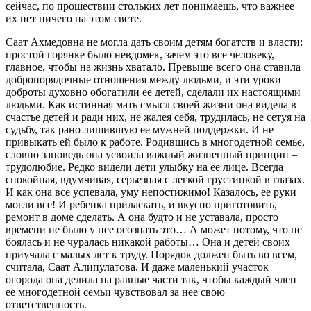
сейчас, по прошествии стольких лет понимаешь, что важнее
их нет ничего на этом свете.
Саат Ахмедовна не могла дать своим детям богатств и власти:
простой горянке было невдомек, зачем это все человеку,
главное, чтобы на жизнь хватало. Превыше всего она ставила
добропорядочные отношения между людьми, и эти уроки
доброты духовно обогатили ее детей, сделали их настоящими
людьми. Как истинная мать смысл своей жизни она видела в
счастье детей и ради них, не жалея себя, трудилась, не сетуя на
судьбу, так рано лишившую ее мужней поддержки. И не
привыкать ей было к работе. Родившись в многодетной семье,
словно заповедь она усвоила важный жизненный принцип –
трудолюбие. Редко видели дети улыбку на ее лице. Всегда
спокойная, вдумчивая, серьезная с легкой грустинкой в глазах.
И как она все успевала, уму непостижимо! Казалось, ее руки
могли все! И ребенка приласкать, и вкусно приготовить,
ремонт в доме сделать. А она будто и не уставала, просто
времени не было у нее осознать это… А может потому, что не
боялась и не чуралась никакой работы… Она и детей своих
приучала с малых лет к труду. Порядок должен быть во всем,
считала, Саат Алипулатова. И даже маленький участок
огорода она делила на равные части так, чтобы каждый член
ее многодетной семьи чувствовал за нее свою
ответственность.