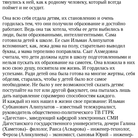
тянулись к ней, как к родному человеку, который всегда
поймет и не осудит.
Она всю себя отдала детям, их становлению и очень
гордилась тем, что они получили образование и достойно
работают. Ведь она так хотела, чтобы ее дети выбились в
люди, были образованными, интеллигентными. Сама
готовила детей к школе. Ее сын Ильман Алипулатов
вспоминает, как, лежа дома на полу, старательно выводил
буквы, а мама терпеливо поправляла. Саат Ахмедовна
считала, что дети должны идти в школу подготовленными и
нельзя пускать их образование на самотек. Она вложила в них
всю свою душу, посвятила им жизнь. И гордилась их
успехами. Ради детей она была готова на многие жертвы, себя
обделяя, старалась, чтобы у детей было все самое
необходимое. Не было у нее возможностей сказать детям:
поступайте на тот или другой факультет, она пыталась лишь
дать направление соразмерно способностям каждого.
И каждый из них нашел в жизни свое призвание: Ильман
Субханович Алипулатов – известный тележурналист,
руководитель общественно-политического ТВ ГТРК
«Дагестан», заведующий кафедрой электронных СМИ
Дагестанского государственного университета, дочери Галина
(Хаметова)– филолог, Раиса (Асварова) – инженер-технолог,
Фероза (Аликулиева) – экономист, сыновья Юрий – инженер-