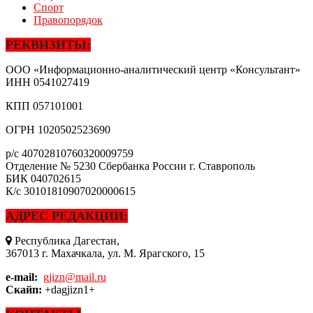
Спорт
Правопорядок
РЕКВИЗИТЫ:
ООО «Информационно-аналитический центр «Консультант»
ИНН
0541027419
КПП
057101001
ОГРН
1020502523690
р/с
40702810760320009759
Отделение № 5230 Сбербанка России г. Ставрополь
БИК
040702615
К/с
30101810907020000615
АДРЕС РЕДАКЦИИ:
Республика Дагестан,
367013 г. Махачкала, ул. М. Ярагского, 15
e-mail:
gjizn@mail.ru
Скайп:
+dagjizn1+