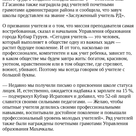
Г.Гасанова также наградила ряд учителей почетными
грамотами администрации района и сообщила, что завуч
школы представлен на звание «Заслуженный учитель РД».
О призвании учителя и о том, что миссия преподавателя самая
востребованная, сказал и начальник Управления образования
города Кубзар Гуруев. «Сегодня учитель — это человек,
который выполняет в обществе одну из важных задач —
растит будущее поколение. И от того, насколько он
профессионален, компетентен и как учит ребенка, зависит то,
в каком обществе мы будем завтра жить: богатом, красивом,
уютном, нравственном или в том обществе, где стреляют,
воюют, убивают. Поэтому мы всегда говорим об учителе с
большой буквы.
— Недавно мы получили письмо о присвоении школе статуса
лицея. И, естественно, ожидается надбавка к зарплате на 15 %,
— подчеркнул Кубзар Исрапович и добавил, что 52-ой лицей
славится своими сильными педагогами. — Желаю, чтобы
опытные учителя делились своими профессиональными
навыками, воспитывали достойное поколение и повышали
профессиональный уровень молодых учителей». Ряд учителей
также были награждены почетными грамотами Управления
образования Махачкалы.