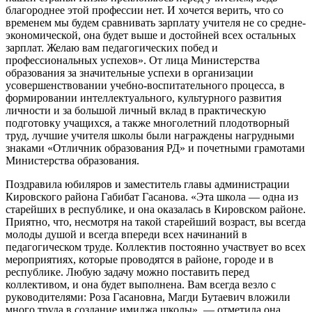
благороднее этой профессии нет. И хочется верить, что со
временем мы будем сравнивать зарплату учителя не со средне-
экономической, она будет выше и достойней всех остальных
зарплат. Желаю вам педагогических побед и
профессиональных успехов». От лица Министерства
образования за значительные успехи в организации
усовершенствовании учебно-воспитательного процесса, в
формировании интеллектуального, культурного развития
личности и за большой личный вклад в практическую
подготовку учащихся, а также многолетний плодотворный
труд, лучшие учителя школы были награждены нагрудными
знаками «Отличник образования РД» и почетными грамотами
Министерства образования.
Поздравила юбиляров и заместитель главы администрации
Кировского района Габибат Гасанова. «Эта школа — одна из
старейших в республике, и она оказалась в Кировском районе.
Приятно, что, несмотря на такой старейший возраст, вы всегда
молоды душой и всегда впереди всех начинаний в
педагогическом труде. Коллектив постоянно участвует во всех
мероприятиях, которые проводятся в районе, городе и в
республике. Любую задачу можно поставить перед
коллективом, и она будет выполнена. Вам всегда везло с
руководителями: Роза Гасановна, Магди Бутаевич вложили
много труда в создание имиджа школы», — отметила она.