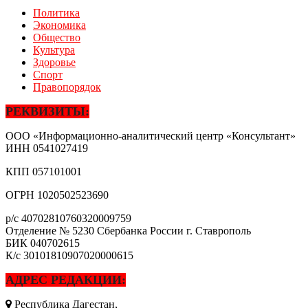
Политика
Экономика
Общество
Культура
Здоровье
Спорт
Правопорядок
РЕКВИЗИТЫ:
ООО «Информационно-аналитический центр «Консультант»
ИНН
0541027419
КПП
057101001
ОГРН
1020502523690
р/с
40702810760320009759
Отделение № 5230 Сбербанка России г. Ставрополь
БИК
040702615
К/с
30101810907020000615
АДРЕС РЕДАКЦИИ:
Республика Дагестан,