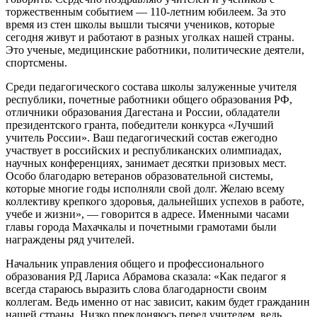
торжественным событием — 110-летним юбилеем. За это
время из стен школы вышли тысячи учеников, которые
сегодня живут и работают в разных уголках нашей страны.
Это ученые, медицинские работники, политические деятели,
спортсмены.
Среди педагогического состава школы залуженные учителя
республики, почетные работники общего образования РФ,
отличники образования Дагестана и России, обладатели
президентского гранта, победители конкурса «Лучший
учитель России». Ваш педагогический состав ежегодно
участвует в российских и республиканских олимпиадах,
научных конференциях, занимает десятки призовых мест.
Особо благодарю ветеранов образовательной системы,
которые многие годы исполняли свой долг. Желаю всему
коллективу крепкого здоровья, дальнейших успехов в работе,
учебе и жизни», — говорится в адресе. Именными часами
главы города Махачкалы и почетными грамотами были
награждены ряд учителей.
Начальник управления общего и профессионального
образования РД Лариса Абрамова сказала: «Как педагог я
всегда стараюсь выразить слова благодарности своим
коллегам. Ведь именно от нас зависит, каким будет гражданин
нашей страны. Низко преклоняюсь перед учителем, ведь