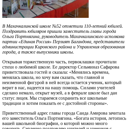
В Махачкалинской школе №52 отметили 110-летний юбилей.
Поздравить юбиляров пришли заместитель главы города
Ольга Портнягина, руководитель Махачкалинского исполкома
партии «Единая Россия» Перзият Багандова, представители
администрации Кировского района и Управления образования
города, а также выпускники школы.
Открывая торжественную часть, первоклашки прочитали
стихи о любимой школе. Ее директор Сельминаз Сафарова
приветствовала гостей и сказала: «Менялись времена,
менялась школа, но хочу вам сказать, что главной и
неизменной фигурой в ней всегда остается ученик, который
верит в нас, надеется на нашу помощь. Силами учителей
сделано немало, открыт музей, а в феврале школе был дан
статус лицея. Мы стараемся сохранить все школьные
традиции и хотим показать ее с достойной стороны».
Приветственный адрес главы города Саида Амирова зачитала
его заместитель Ольга Портнягина. «Богата история, летопись
вашей школьной биографии, о которой можно много
говорить. Сердечно поздравляю учителей и учеников с