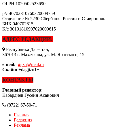
ОГРН
1020502523690
р/с
40702810760320009759
Отделение № 5230 Сбербанка России г. Ставрополь
БИК
040702615
К/с
30101810907020000615
АДРЕС РЕДАКЦИИ:
Республика Дагестан,
367013 г. Махачкала, ул. М. Ярагского, 15
e-mail:
gjizn@mail.ru
Скайп:
+dagjizn1+
КОНТАКТЫ
Главный редактор:
Кабардиев Гусейн Асанович
(8722) 67-50-71
Главная
Редакция
Реклама