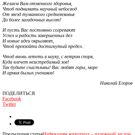
Желаем Вам отменного здоровья,
Чтоб поднимать научный небосвод
От звезд туманного средневековья
До более загадочных высот!
И пусть Вас постоянно согревают
Успех и радость завершенных дел
И новые идеи окрыляют,
Чтоб превзойти достигнутый предел.
Чтоб вновь лететь в науку, с ветром споря,
Куда влечет неистребимый зов!
Так будьте счастливы! Вас любят горы, море
И армия былых учеников!
Николай Егоров
ПОДЕЛИТЬСЯ
Facebook
Twitter
Предыдущая статья
Инфекциям животных – надежный заслон