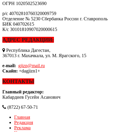
ОГРН
1020502523690
р/с
40702810760320009759
Отделение № 5230 Сбербанка России г. Ставрополь
БИК
040702615
К/с
30101810907020000615
АДРЕС РЕДАКЦИИ:
Республика Дагестан,
367013 г. Махачкала, ул. М. Ярагского, 15
e-mail:
gjizn@mail.ru
Скайп:
+dagjizn1+
КОНТАКТЫ
Главный редактор:
Кабардиев Гусейн Асанович
(8722) 67-50-71
Главная
Редакция
Реклама