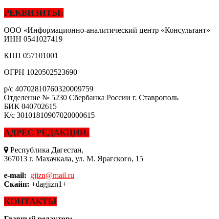
РЕКВИЗИТЫ:
ООО «Информационно-аналитический центр «Консультант»
ИНН
0541027419
КПП
057101001
ОГРН
1020502523690
р/с
40702810760320009759
Отделение № 5230 Сбербанка России г. Ставрополь
БИК
040702615
К/с
30101810907020000615
АДРЕС РЕДАКЦИИ:
Республика Дагестан,
367013 г. Махачкала, ул. М. Ярагского, 15
e-mail:
gjizn@mail.ru
Скайп:
+dagjizn1+
КОНТАКТЫ
Главный редактор: