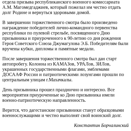
отдела призыва республиканского военного комиссариата
A.M. Магомедгаджиев, который пожелал им честно отдать
долг Родине и вернуться здоровыми домой.
В завершении торжественного смотра было произведено
награждение победителей лично-командного первенства
республики по пулевой стрельбе, посвященного Дню
призывника и приуроченного к 90-летию со дня рождения
Героя Советского Союза Джумагулова Э.Б. Победителям были
вручены кубки, дипломы и памятные медали.
После завершения торжественного смотра был дан старт
автопробегу. Колонна из КАМАЗов, УРАЛов, ЗИЛов,
украшенных государственными флагами, эмблемами
ДОСААФ России и патриотическими лозунгами прошли по
центральным улицам г.Махачкалы.
День призывника прошел празднично и интересно. Все
мероприятия приуроченные ко Дню призывника имели
военно-патриотическую направленность.
Верится, что дагестанские призывники станут образцовыми
военнослужащими и честно выполнят свой воинский долг.
Константин Борчалинский