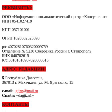
РЕКВИЗИТЫ:
ООО «Информационно-аналитический центр «Консультант»
ИНН
0541027419
КПП
057101001
ОГРН
1020502523690
р/с
40702810760320009759
Отделение № 5230 Сбербанка России г. Ставрополь
БИК
040702615
К/с
30101810907020000615
АДРЕС РЕДАКЦИИ:
Республика Дагестан,
367013 г. Махачкала, ул. М. Ярагского, 15
e-mail:
gjizn@mail.ru
Скайп:
+dagjizn1+
КОНТАКТЫ