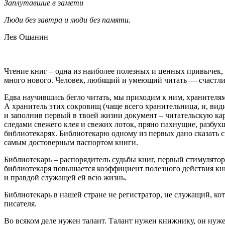
Заплутавшие в замети
Люди без завтра и люди без памяти.
Лев Ошанин
Чтение книг – одна из наиболее полезных и ценных привычек, 
много нового. Человек, любящий и умеющий читать — счастли
Едва научившись бегло читать, мы приходим к ним, хранителям 
А хранитель этих сокровищ (чаще всего хранительница, и, вид
и заполнив первый в твоей жизни документ – читательскую кар
следами свежего клея и свежих лоток, пряно пахнущие, разбухш
библиотекарях. Библиотекарю одному из первых дано сказать св
самым достоверным паспортом книги.
Библиотекарь – распорядитель судьбы книг, первый стимулятор 
библиотекаря повышается коэффициент полезного действия кн
и правдой служащей ей всю жизнь.
Библиотекарь в нашей стране не регистратор, не служащий, кот
писателя.
Во всяком деле нужен талант. Талант нужен книжнику, он нуж