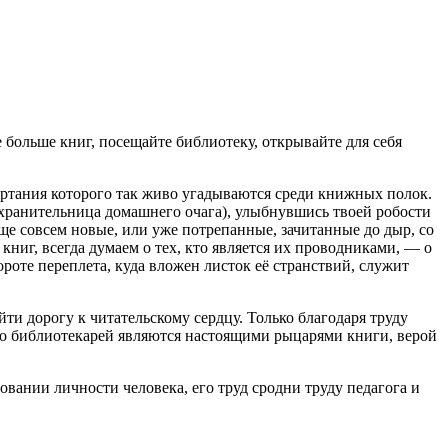
 больше книг, посещайте библиотеку, открывайте для себя
чертания которого так живо угадываются среди книжных полок.
– хранительница домашнего очага), улыбнувшись твоей робости
ще совсем новые, или уже потрепанные, зачитанные до дыр, со
ниг, всегда думаем о тех, кто является их проводниками, — о
ороте переплета, куда вложен листок её странствий, служит
ти дорогу к читательскому сердцу. Только благодаря труду
во библиотекарей являются настоящими рыцарями книги, верой
овании личности человека, его труд сродни труду педагога и