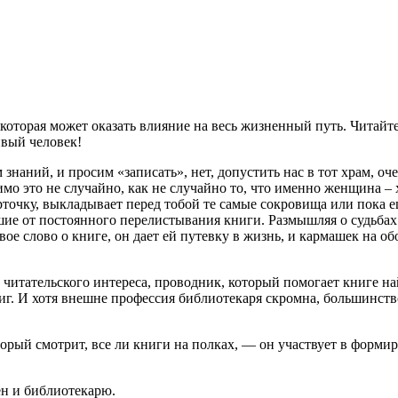
которая может оказать влияние на весь жизненный путь. Читайте
вый человек!
знаний, и просим «записать», нет, допустить нас в тот храм, о
имо это не случайно, как не случайно то, что именно женщина 
точку, выкладывает перед тобой те самые сокровища или пока е
ие от постоянного перелистывания книги. Размышляя о судьбах к
ое слово о книге, он дает ей путевку в жизнь, и кармашек на об
читательского интереса, проводник, который помогает книге най
иг. И хотя внешне профессия библиотекаря скромна, большинст
орый смотрит, все ли книги на полках, — он участвует в формир
ен и библиотекарю.