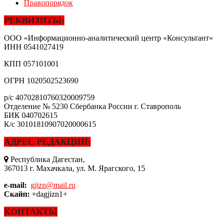
Правопорядок
РЕКВИЗИТЫ:
ООО «Информационно-аналитический центр «Консультант»
ИНН
0541027419
КПП
057101001
ОГРН
1020502523690
р/с
40702810760320009759
Отделение № 5230 Сбербанка России г. Ставрополь
БИК
040702615
К/с
30101810907020000615
АДРЕС РЕДАКЦИИ:
Республика Дагестан,
367013 г. Махачкала, ул. М. Ярагского, 15
e-mail:
gjizn@mail.ru
Скайп:
+dagjizn1+
КОНТАКТЫ