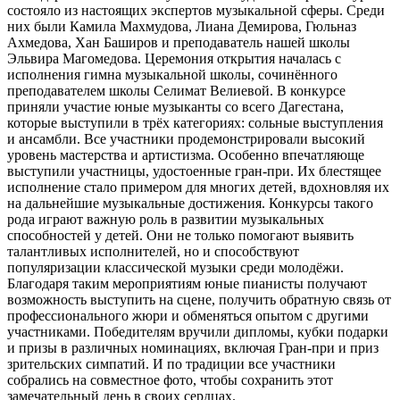
состояло из настоящих экспертов музыкальной сферы. Среди
них были Камила Махмудова, Лиана Демирова, Гюльназ
Ахмедова, Хан Баширов и преподаватель нашей школы
Эльвира Магомедова. Церемония открытия началась с
исполнения гимна музыкальной школы, сочинённого
преподавателем школы Селимат Велиевой. В конкурсе
приняли участие юные музыканты со всего Дагестана,
которые выступили в трёх категориях: сольные выступления
и ансамбли. Все участники продемонстрировали высокий
уровень мастерства и артистизма. Особенно впечатляюще
выступили участницы, удостоенные гран-при. Их блестящее
исполнение стало примером для многих детей, вдохновляя их
на дальнейшие музыкальные достижения. Конкурсы такого
рода играют важную роль в развитии музыкальных
способностей у детей. Они не только помогают выявить
талантливых исполнителей, но и способствуют
популяризации классической музыки среди молодёжи.
Благодаря таким мероприятиям юные пианисты получают
возможность выступить на сцене, получить обратную связь от
профессионального жюри и обменяться опытом с другими
участниками. Победителям вручили дипломы, кубки подарки
и призы в различных номинациях, включая Гран-при и приз
зрительских симпатий. И по традиции все участники
собрались на совместное фото, чтобы сохранить этот
замечательный день в своих сердцах.