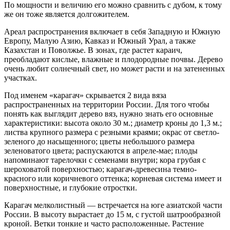
По мощности и величию его можно сравнить с дубом, к тому
же он тоже является долгожителем.
Ареал распространения включает в себя Западную и Южную
Европу, Малую Азию, Кавказ и Южный Урал, а также
Казахстан и Поволжье. В зонах, где растет караич,
преобладают кислые, влажные и плодородные почвы. Дерево
очень любит солнечный свет, но может расти и на затененных
участках.
Под именем «карагач» скрывается 2 вида вяза
распространенных на территории России. Для того чтобы
понять как выглядит дерево вяз, нужно знать его основные
характеристики: высота около 30 м.; диаметр кроны до 1,3 м.;
листва крупного размера с резными краями; окрас от светло-
зеленого до насыщенного; цветы небольшого размера
зеленоватого цвета; распускаются в апреле-мае; плоды
напоминают тарелочки с семенами внутри; кора грубая с
шероховатой поверхностью; карагач-древесина темно-
красного или коричневого оттенка; корневая система имеет и
поверхностные, и глубокие отростки.
Карагач мелколистный — встречается на юге азиатской части
России. В высоту вырастает до 15 м, с густой шатрообразной
кроной. Ветки тонкие и часто расположенные. Растение