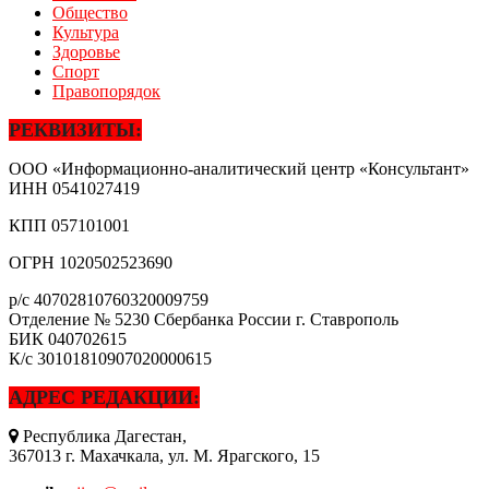
Общество
Культура
Здоровье
Спорт
Правопорядок
РЕКВИЗИТЫ:
ООО «Информационно-аналитический центр «Консультант»
ИНН
0541027419
КПП
057101001
ОГРН
1020502523690
р/с
40702810760320009759
Отделение № 5230 Сбербанка России г. Ставрополь
БИК
040702615
К/с
30101810907020000615
АДРЕС РЕДАКЦИИ:
Республика Дагестан,
367013 г. Махачкала, ул. М. Ярагского, 15