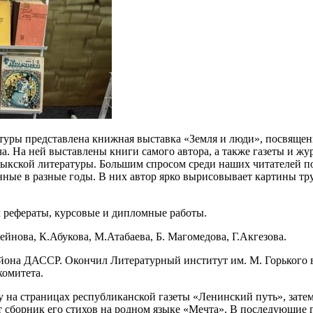
атуры представлена книжная выставка «Земля и люди», посвящен
 На ней выставлены книги самого автора, а также газеты и жу
кской литературы. Большим спросом среди наших читателей пол
нные в разные годы. В них автор ярко вырисовывает картины тру
м рефераты, курсовые и дипломные работы.
нова, К.Абукова, М.Атабаева, Б. Магомедова, Г.Акгезова.
айона ДАССР. Окончил Литературный институт им. М. Горького 
комитета.
 на страницах республиканской газеты «Ленинский путь», зате
т сборник его стихов на родном языке «Мечта». В последующие