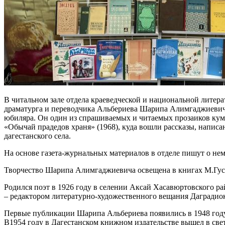
В читальном зале отдела краеведческой и национальной литер
драматурга и переводчика Альбериева Шарипа Алимгаджиевича.
юбиляра. Он один из спрашиваемых и читаемых прозаиков кумы
«Обычай прадедов храня» (1968), куда вошли рассказы, написа
дагестанского села.
На основе газета-журнальных материалов в отделе пишут о не
Творчество Шарипа Алимгаджиевича освещена в книгах М.Гусей
Родился поэт в 1926 году в селении Аксай Хасавюртовского р
– редактором литературно-художественного вещания Даградио
Первые публикации Шарипа Альбериева появились в 1948 году
В1954 году в Дагестанском книжном издательстве вышел в све