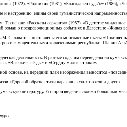
нце» (1972), «Родники» (1981), «Благодарен судьбе» (1986), «Чел
 и настроению, едины своей гуманистической направленностью,
 Такие как: «Рассказы сержанта» (1957), «В детстве увиденное 
кий роман о предреволюционных событиях в Дагестане «Живая во
.-М. Салаватова поставлены его многоактные пьесы «Похищенна
атров и самодеятельными коллективами республики. Шарип Альб
одческая деятельность. В разные годы им переведены на кумыкск
а, «Высокие звёзды» и «Сердцу милые строки».
нной основе, на передний план изображения выносится «повседн
зов «Дорогой образ», стихи каракалпакских поэтов и других.
кумыкскую литературу. Его произведения своими большими мыс
атуры