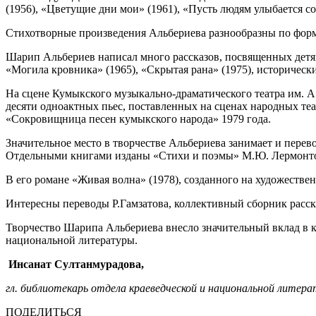
(1956), «Цветущие дни мои» (1961), «Пусть людям улыбается сол
Стихотворные произведения Альбериева разнообразны по форме
Шарип Альбериев написал много рассказов, посвященных детям.
«Могила кровника» (1965), «Скрытая рана» (1975), историчес
На сцене Кумыкского музыкально-драматического театра им. А
десяти одноактных пьес, поставленных на сценах народных те
«Сокровищница песен кумыкского народа» 1979 года.
Значительное место в творчестве Альбериева занимает и перев
Отдельными книгами изданы «Стихи и поэмы» М.Ю. Лермонтов
В его романе «Живая волна» (1978), созданного на художестве
Интересны переводы Р.Гамзатова, коллективный сборник расска
Творчество Шарипа Альбериева внесло значительный вклад в 
национальной литературы.
Инсанат Султанмурадова,
гл. библиотекарь отдела краеведческой и национальной литер
ПОДЕЛИТЬСЯ