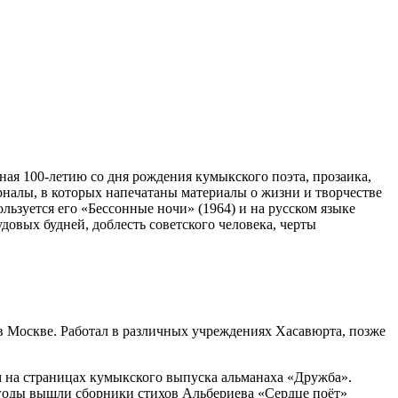
ная 100-летию со дня рождения кумыкского поэта, прозаика,
рналы, в которых напечатаны материалы о жизни и творчестве
ьзуется его «Бессонные ночи» (1964) и на русском языке
довых будней, доблесть советского человека, черты
в Москве. Работал в различных учреждениях Хасавюрта, позже
м на страницах кумыкского выпуска альманаха «Дружба».
 годы вышли сборники стихов Альбериева «Сердце поёт»