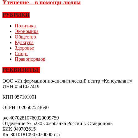
Утешение – в помощи людям
РУБРИКИ
Политика
Экономика
Общество
Культура
Здоровье
Спорт
Правопорядок
РЕКВИЗИТЫ:
ООО «Информационно-аналитический центр «Консультант»
ИНН
0541027419
КПП
057101001
ОГРН
1020502523690
р/с
40702810760320009759
Отделение № 5230 Сбербанка России г. Ставрополь
БИК
040702615
К/с
30101810907020000615