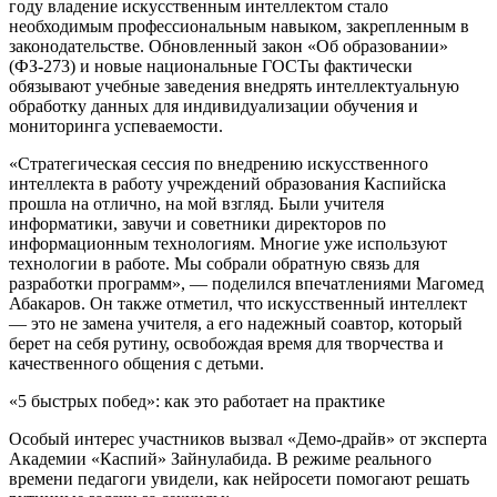
году владение искусственным интеллектом стало
необходимым профессиональным навыком, закрепленным в
законодательстве. Обновленный закон «Об образовании»
(ФЗ-273) и новые национальные ГОСТы фактически
обязывают учебные заведения внедрять интеллектуальную
обработку данных для индивидуализации обучения и
мониторинга успеваемости.
«Стратегическая сессия по внедрению искусственного
интеллекта в работу учреждений образования Каспийска
прошла на отлично, на мой взгляд. Были учителя
информатики, завучи и советники директоров по
информационным технологиям. Многие уже используют
технологии в работе. Мы собрали обратную связь для
разработки программ», — поделился впечатлениями Магомед
Абакаров. Он также отметил, что искусственный интеллект
— это не замена учителя, а его надежный соавтор, который
берет на себя рутину, освобождая время для творчества и
качественного общения с детьми.
«5 быстрых побед»: как это работает на практике
Особый интерес участников вызвал «Демо-драйв» от эксперта
Академии «Каспий» Зайнулабида. В режиме реального
времени педагоги увидели, как нейросети помогают решать