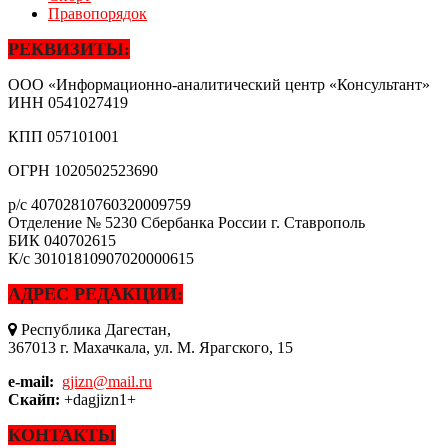
Правопорядок
РЕКВИЗИТЫ:
ООО «Информационно-аналитический центр «Консультант»
ИНН
0541027419
КПП
057101001
ОГРН
1020502523690
р/с
40702810760320009759
Отделение № 5230 Сбербанка России г. Ставрополь
БИК
040702615
К/с
30101810907020000615
АДРЕС РЕДАКЦИИ:
Республика Дагестан,
367013 г. Махачкала, ул. М. Ярагского, 15
e-mail:
gjizn@mail.ru
Скайп:
+dagjizn1+
КОНТАКТЫ