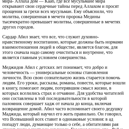
мира- Аллаха дом — Кааб, где все мусульмане мира
открывают свои сердечные тайны перед Аллахом и просят
прощения за грехи всех мусульман. Ему объяснили, что
молитва, совершенная в мечети пророка Медины
тысячекратно превышает молитвы, совершенные в мечетях
других городов.
Сардар Абил знает, что все, что служит духовно-
нравственному воспитанию, которые должны быть нормами
взаимоотношения людей в обществе, является благом, для
этого сначала надо самому очиститься и внутренне, что
является главным условием совершенства.
Меджидов Абил с детских лет понимает, что добро и
человечность — универсальные основы становления
личности. Всю свою сознательную жизнь старается помочь
людям. Его уроки, рассказы, романы, повести, которые вошли
в книгу, помогают людям, потерявшим смысл жизни, в
которых вселились страх и отчаяние. Для удобства читателей
они составлены в той последовательности в которой
паломник совершает хадж от начала до конца, включая
возвращение домой. Абил часто вспоминает своего дедушку
Маджида, который научил его жить правильно. Он говорил,
что Всевышний всех ставит в одинаковые условия: в ад
попадут люди, думающие только о себе, а обитателями рая