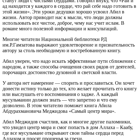
станут люди с чистыми сердцами. Говорил внуку, что «Рай и
ад находится у каждого в сердце, что рай себе надо готовить в
этой жизни». Эти уроки дедушки хорошо усвоил Абил в
жизни. Автор приводит нас к мысли, что люди должны
использовать все чистое, доброе, чему нас учит ислам. В
романе много полезной информации и консультаций.
Многие читатели Национальной библиотеки РД
им.Р.Гамзатова выражают удовлетворение и признательность
автору за столь необходимую и востребованную книгу.
Абил уверен, что надо искать эффективные пути сближения с
народом, а также способы очищения своих рядов от деятелей,
порочащих достоинство духовной и светской власти.
У автора нет намерение — спорить и прославиться. Он хочет
донести истину только до тех, кто желает прочитать его книгу
или выслушать его воспоминания о хадже. А каждый
мусульманин должен знать — что запретно и что ему
дозволено. В этом читателю поможет книга Абила
Абдурахмановича Меджидова «Самый центр мира».
Абил Меджидов счастлив, как и многие другие паломники,
что увидел центр мира и смог попасть в дом Аллаха – Каабу,
где все мусульмане открывают свои тайны сердца перед
Аллахом и просят прощенья за грехи.