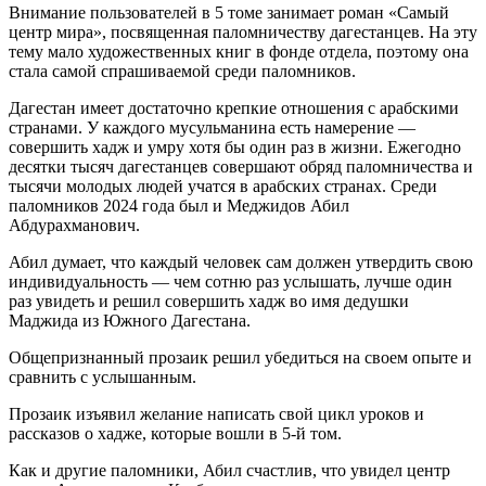
Внимание пользователей в 5 томе занимает роман «Самый
центр мира», посвященная паломничеству дагестанцев. На эту
тему мало художественных книг в фонде отдела, поэтому она
стала самой спрашиваемой среди паломников.
Дагестан имеет достаточно крепкие отношения с арабскими
странами. У каждого мусульманина есть намерение —
совершить хадж и умру хотя бы один раз в жизни. Ежегодно
десятки тысяч дагестанцев совершают обряд паломничества и
тысячи молодых людей учатся в арабских странах. Среди
паломников 2024 года был и Меджидов Абил
Абдурахманович.
Абил думает, что каждый человек сам должен утвердить свою
индивидуальность — чем сотню раз услышать, лучше один
раз увидеть и решил совершить хадж во имя дедушки
Маджида из Южного Дагестана.
Общепризнанный прозаик решил убедиться на своем опыте и
сравнить с услышанным.
Прозаик изъявил желание написать свой цикл уроков и
рассказов о хадже, которые вошли в 5-й том.
Как и другие паломники, Абил счастлив, что увидел центр