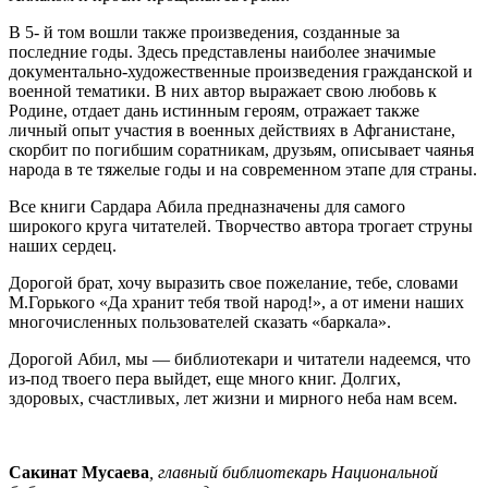
В 5- й том вошли также произведения, созданные за
последние годы. Здесь представлены наиболее значимые
документально-художественные произведения гражданской и
военной тематики. В них автор выражает свою любовь к
Родине, отдает дань истинным героям, отражает также
личный опыт участия в военных действиях в Афганистане,
скорбит по погибшим соратникам, друзьям, описывает чаянья
народа в те тяжелые годы и на современном этапе для страны.
Все книги Сардара Абила предназначены для самого
широкого круга читателей. Творчество автора трогает струны
наших сердец.
Дорогой брат, хочу выразить свое пожелание, тебе, словами
М.Горького «Да хранит тебя твой народ!», а от имени наших
многочисленных пользователей сказать «баркала».
Дорогой Абил, мы — библиотекари и читатели надеемся, что
из-под твоего пера выйдет, еще много книг. Долгих,
здоровых, счастливых, лет жизни и мирного неба нам всем.
Сакинат Мусаева
, главный библиотекарь Национальной