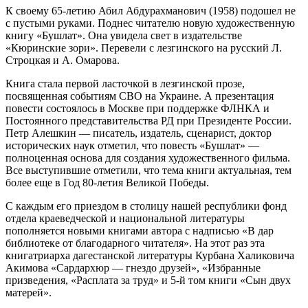
К своему 65-летию Абил Абдурахманович (1958) подошел не
с пустыми руками. Поднес читателю новую художественную
книгу «Бушлат». Она увидела свет в издательстве
«Кюринские зори». Перевели с лезгинского на русский Л.
Строцкая и А. Омарова.
Книга стала первой ласточкой в лезгинской прозе,
посвященная событиям СВО на Украине. А презентация
повести состоялось в Москве при поддержке ФЛНКА и
Постоянного представительства РД при Президенте России.
Петр Алешкин — писатель, издатель, сценарист, доктор
исторических наук отметил, что повесть «Бушлат» —
полноценная основа для создания художественного фильма.
Все выступившие отметили, что тема книги актуальная, тем
более еще в Год 80-летия Великой Победы.
С каждым его приездом в столицу нашей республики фонд
отдела краеведческой и национальной литературы
пополняется новыми книгами автора с надписью «В дар
библиотеке от благодарного читателя». На этот раз эта
книгатриарха дагестанской литературы Курбана Халиковича
Акимова «Сардархюр — гнездо друзей», «Избранные
призведения, «Расплата за труд» и 5-й том книги «Сын двух
матерей».