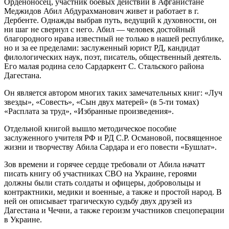
Орденоносец, участник боевых действий в Афганистане
Меджидов Абил Абдурахманович живет и работает в г.
Дербенте. Однажды выбрав путь, ведущий к духовности, он
ни шаг не свернул с него. Абил — человек достойный
благородного нрава известный не только в нашей республике,
но и за ее пределами: заслуженный юрист РД, кандидат
филологических наук, поэт, писатель, общественный деятель.
Его малая родина село Сардаркент С. Стальского района
Дагестана.
Он является автором многих таких замечательных книг: «Луч
звезды», «Совесть», «Сын двух матерей» (в 5-ти томах)
«Расплата за труд», «Избранные произведения».
Отдельной книгой вышло методическое пособие
заслуженного учителя РФ и РД С.Р. Османовой, посвященное
жизни и творчеству Абила Сардара и его повести «Бушлат».
Зов времени и горячее сердце требовали от Абила начатт
писать книгу об участниках СВО на Украине, героями
должны были стать солдаты и офицеры, добровольцы и
контрактники, медики и военные, а также и простой народ. В
ней он описывает трагическую судьбу двух друзей из
Дагестана и Чечни, а также героизм участников спецоперации
в Украине.