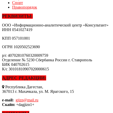
Спорт
Правопорядок
РЕКВИЗИТЫ:
ООО «Информационно-аналитический центр «Консультант»
ИНН
0541027419
КПП
057101001
ОГРН
1020502523690
р/с
40702810760320009759
Отделение № 5230 Сбербанка России г. Ставрополь
БИК
040702615
К/с
30101810907020000615
АДРЕС РЕДАКЦИИ:
Республика Дагестан,
367013 г. Махачкала, ул. М. Ярагского, 15
e-mail:
gjizn@mail.ru
Скайп:
+dagjizn1+