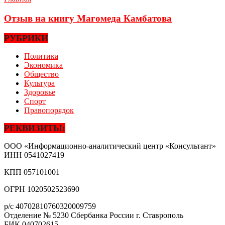
Отзыв на книгу Магомеда Камбатова
РУБРИКИ
Политика
Экономика
Общество
Культура
Здоровье
Спорт
Правопорядок
РЕКВИЗИТЫ:
ООО «Информационно-аналитический центр «Консультант»
ИНН
0541027419
КПП
057101001
ОГРН
1020502523690
р/с
40702810760320009759
Отделение № 5230 Сбербанка России г. Ставрополь
БИК
040702615