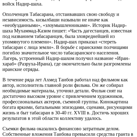
войск Надир-шаха.
Ополченцев Табасарана, отстаивавших свою свободу и
независимость. кизылбаши называли не иначе как
«необузданными», «злоумышленниками». Историк Надир-
шаха Мухаммад-Казим пишет: «Часть дагестанцев, известная
под названием табасаранцев, была зловреднейшей из
упомянутого племени». Надир-шах приказал «стереть
табасаран с лица земли». В борьбе с иранскими полчищами
погибло значительное число табасаранского населения.
Лагерь, устроенный Надир-шахом получил название «Иран-
хараб» (Разруха-Ирана), где окончательно были разгромлены
иранские отряды.
В течение ряда лет Ахмед Таибов работал над фильмом как
автор, исполнитель главной роли фильма. Он же собирал
необходимые материалы, уточнял детали. Фильм снят на
достаточно высоком уровне с привлечением художников,
профессиональных актеров, съемной группы. Кинокартина
богата яркими, батальными эпизодами, сценами, рисующими
жизнь и быт табасаран в 30-40 гг. XVIII в. Достичь хороших
результатов в этой области коллективу удалось.
Съемки фильма оказались финансово затратным делом.
Собственные вложения Таибова превысили средства гранта в