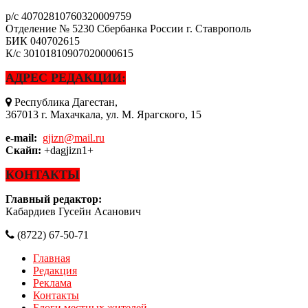
р/с
40702810760320009759
Отделение № 5230 Сбербанка России г. Ставрополь
БИК
040702615
К/с
30101810907020000615
АДРЕС РЕДАКЦИИ:
Республика Дагестан,
367013 г. Махачкала, ул. М. Ярагского, 15
e-mail:
gjizn@mail.ru
Скайп:
+dagjizn1+
КОНТАКТЫ
Главный редактор:
Кабардиев Гусейн Асанович
(8722) 67-50-71
Главная
Редакция
Реклама
Контакты
Блоги местных жителей