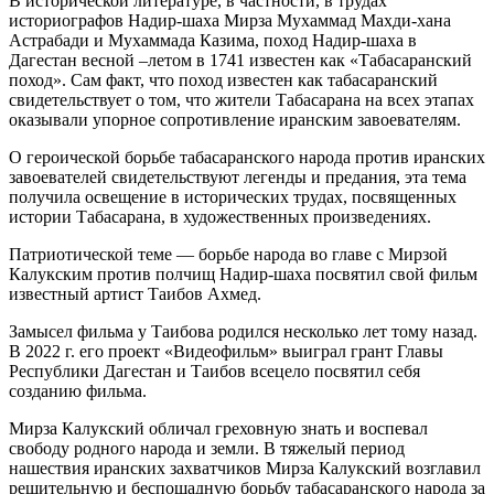
В исторической литературе, в частности, в трудах
историографов Надир-шаха Мирза Мухаммад Махди-хана
Астрабади и Мухаммада Казима, поход Надир-шаха в
Дагестан весной –летом в 1741 известен как «Табасаранский
поход». Сам факт, что поход известен как табасаранский
свидетельствует о том, что жители Табасарана на всех этапах
оказывали упорное сопротивление иранским завоевателям.
О героической борьбе табасаранского народа против иранских
завоевателей свидетельствуют легенды и предания, эта тема
получила освещение в исторических трудах, посвященных
истории Табасарана, в художественных произведениях.
Патриотической теме — борьбе народа во главе с Мирзой
Калукским против полчищ Надир-шаха посвятил свой фильм
известный артист Таибов Ахмед.
Замысел фильма у Таибова родился несколько лет тому назад.
В 2022 г. его проект «Видеофильм» выиграл грант Главы
Республики Дагестан и Таибов всецело посвятил себя
созданию фильма.
Мирза Калукский обличал греховную знать и воспевал
свободу родного народа и земли. В тяжелый период
нашествия иранских захватчиков Мирза Калукский возглавил
решительную и беспощадную борьбу табасаранского народа за