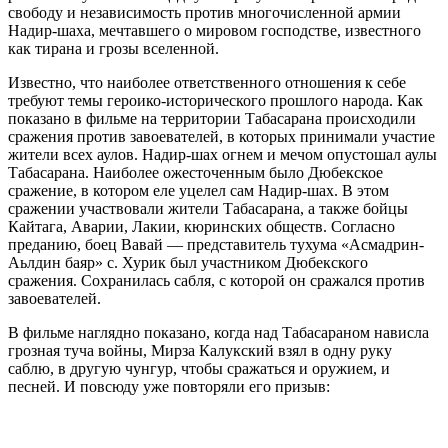
свободу и независимость против многочисленной армии
Надир-шаха, мечтавшего о мировом господстве, известного
как тирана и грозы вселенной.
Известно, что наиболее ответственного отношения к себе
требуют темы героико-исторического прошлого народа. Как
показано в фильме на территории Табасарана происходили
сражения против завоевателей, в которых принимали участие
жители всех аулов. Надир-шах огнем и мечом опустошал аулы
Табасарана. Наиболее ожесточенным было Дюбекское
сражение, в котором еле уцелел сам Надир-шах. В этом
сражении участвовали жители Табасарана, а также бойцы
Кайтага, Аварии, Лакии, кюринских обществ. Согласно
преданию, боец Вавай — представитель тухума «Асмадрин-
Аьлдин баяр» с. Хурик был участником Дюбекского
сражения. Сохранилась сабля, с которой он сражался против
завоевателей.
В фильме наглядно показано, когда над Табасараном нависла
грозная туча войны, Мирза Калукский взял в одну руку
саблю, в другую чунгур, чтобы сражаться и оружием, и
песней. И повсюду уже повторяли его призыв: