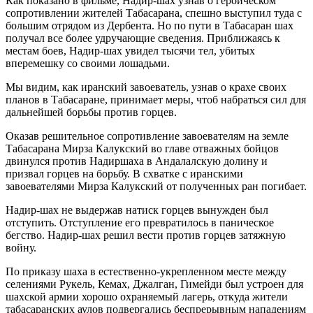
Как показано в фильме, Надир-шах узнав о героическом
сопротивлении жителей Табасарана, спешно выступил туда с
большим отрядом из Дербента. Но по пути в Табасаран шах
получал все более удручающие сведения. Приближаясь к
местам боев, Надир-шах увидел тысячи тел, убитых
вперемешку со своими лошадьми.
Мы видим, как иранский завоеватель, узнав о крахе своих
планов в Табасаране, принимает меры, чтоб набраться сил для
дальнейшей борьбы против горцев.
Оказав решительное сопротивление завоевателям на земле
Табасарана Мирза Калукский во главе отважных бойцов
двинулся против Надиршаха в Андалалскую долину и
призвал горцев на борьбу. В схватке с иранскими
завоевателями Мирза Калукский от полученных ран погибает.
Надир-шах не выдержав натиск горцев вынужден был
отступить. Отступление его превратилось в паническое
бегство. Надир-шах решил вести против горцев затяжную
войну.
По приказу шаха в естественно-укрепленном месте между
селениями Рукель, Кемах, Джалган, Гимейди был устроен для
шахской армии хорошо охраняемый лагерь, откуда жители
табасаранских аулов подвергались беспрерывным нападениям