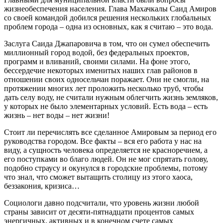
жизнеобеспечения населе­ния. Глава Махачкалы Саид Амиров
со сво­ей командой добился решения нескольких глобальных
проблем города – одна из ос­новных, как я считаю – это вода.
Заслуга Саида Джапаровича в том, что он сумел обеспечить
миллионный город во­дой, без федеральных проектов,
программ и вливаний, своими силами. На фоне этого,
бессердечие некоторых именитых наших глав районов в
отношении своих односель­чан поражает. Они не смогли, на
протяже­нии многих лет проложить несколько труб, чтобы
дать селу воду, не считали нужным облегчить жизнь земляков,
у которых не было элементарных условий. Есть вода – есть
жизнь – нет воды – нет жизни!
Стоит ли перечислять все сделанное Амировым за период его
руководства горо­дом. Все факты – вся его работа у нас на
виду, а сущность человека определяется не красноречием, а
его поступками во благо людей. Он не мог спрятать голову,
подобно страусу и окунулся в городские проблемы, потому
что знал, что сможет вытащить сто­лицу из этого хаоса,
беззакония, кризиса…
Социологи давно подсчитали, что уро­вень жизни любой
страны зависит от деся­ти-пятнадцати процентов самых
энергич­ных, активных и в конечном счете самых