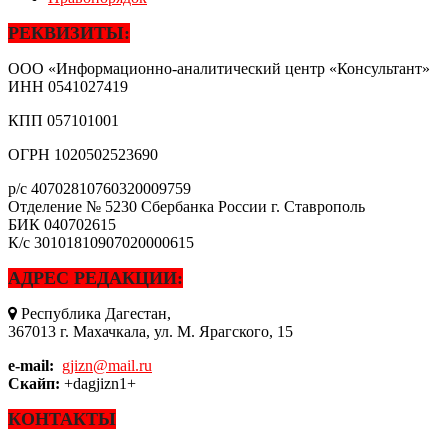
РЕКВИЗИТЫ:
ООО «Информационно-аналитический центр «Консультант»
ИНН
0541027419
КПП
057101001
ОГРН
1020502523690
р/с
40702810760320009759
Отделение № 5230 Сбербанка России г. Ставрополь
БИК
040702615
К/с
30101810907020000615
АДРЕС РЕДАКЦИИ:
Республика Дагестан,
367013 г. Махачкала, ул. М. Ярагского, 15
e-mail:
gjizn@mail.ru
Скайп:
+dagjizn1+
КОНТАКТЫ