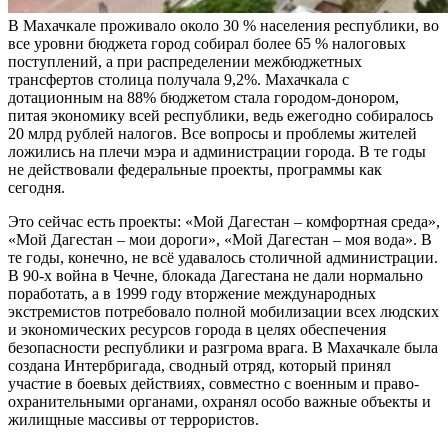
В Махачкале проживало около 30 % на­селения республики, во
все уровни бюд­жета город собирал более 65 % налоговых
поступлений, а при распределении меж­бюджетных
трансфертов столица получа­ла 9,2%. Махачкала с
дотационным на 88% бюджетом стала городом-донором,
питая экономику всей республики, ведь ежегод­но собиралось
20 млрд рублей налогов. Все вопросы и проблемы жителей
ложи­лись на плечи мэра и администрации горо­да. В те годы
не действовали федеральные проекты, программы как
сегодня.
Это сейчас есть проекты: «Мой Даге­стан – комфортная среда»,
«Мой Даге­стан – мои дороги», «Мой Дагестан – моя вода». В
те годы, конечно, не всё удава­лось столичной администрации.
В 90-х война в Чечне, блокада Дагестана не дали нормально
поработать, а в 1999 году вторжение международных
экстремистов потребовало полной мобилизации всех людских
и экономических ресурсов го­рода в целях обеспечения
безопасности республики и разгрома врага. В Махачка­ле была
создана Интербригада, сводный отряд, который принял
участие в боевых действиях, совместно с военным и право­
охранительными органами, охранял осо­бо важные объекты и
жилищные массивы от террористов.