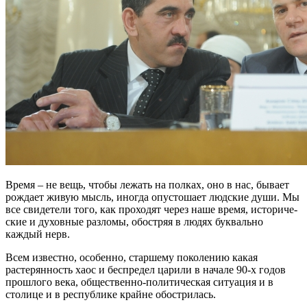
Время – не вещь, чтобы лежать на полках, оно в нас, бывает
рождает жи­вую мысль, иногда опустошает люд­ские души. Мы
все свидетели того, как проходят через наше время, историче­
ские и духовные разломы, обостряя в людях буквально
каждый нерв.
Всем известно, особенно, старшему по­колению какая
растерянность хаос и бес­предел царили в начале 90-х годов
про­шлого века, общественно-политическая ситуация и в
столице и в республике край­не обострилась.