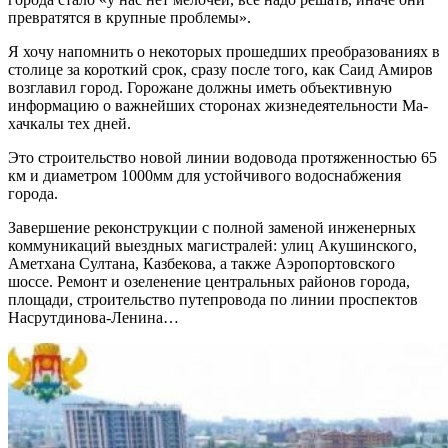
превратятся в крупные проблемы».
Я хочу напомнить о некоторых прошед­ших преобразованиях в
столице за корот­кий срок, сразу после того, как Саид Ами­ров
возглавил город. Горожане должны иметь объективную
информацию о важ­нейших сторонах жизнедеятельности Ма­
хачкалы тех дней.
Это строительство новой линии водо­вода протяженностью 65
км и диаметром 1000мм для устойчивого водоснабжения
города.
Завершение реконструкции с полной заменой инженерных
коммуникаций вы­ездных магистралей: улиц Акушинского,
Аметхана Султана, Казбекова, а также Аэ­ропортовского
шоссе. Ремонт и озелене­ние центральных районов города,
площа­ди, строительство путепровода по линии проспектов
Насрутдинова-Ленина…