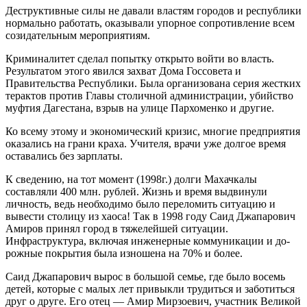
Деструктивные силы не давали вла­стям городов и республики
нормально работать, оказывали упорное сопротив­ление всем
созидательным мероприя­тиям.
Криминалитет сделал попытку открыто войти во власть.
Результатом этого явил­ся захват Дома Госсовета и
Правительства Республики. Была организована серия жестких
терактов против Главы столичной администрации, убийство
муфтия Даге­стана, взрыв на улице Пархоменко и дру­гие.
Ко всему этому и экономический кризис, многие предприятия
оказались на грани краха. Учителя, врачи уже долгое время
оставались без зарплаты.
К сведению, на тот момент (1998г.) дол­ги Махачкалы
составляли 400 млн. рублей. Жизнь и время выдвинули
личность, ведь необходимо было переломить ситуацию и
вывести столицу из хаоса! Так в 1998 году Саид Джапарович
Амиров принял город в тяжелейшей ситуации.
Инфраструктура, включая инженерные коммуникации и до­
рожные покрытия была изношена на 70% и более.
Саид Джапарович вырос в большой се­мье, где было восемь
детей, которые с ма­лых лет привыкли трудиться и заботиться
друг о друге. Его отец — Амир Мирзоевич, участник Великой