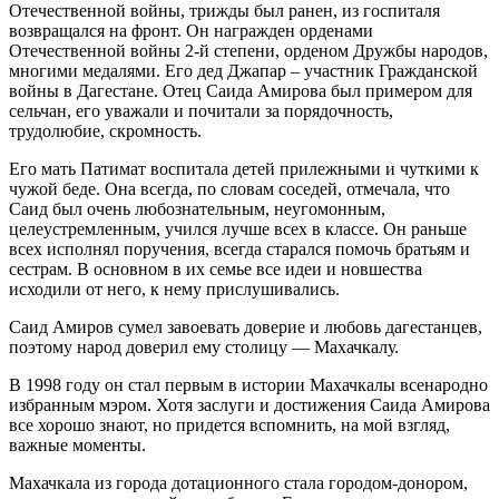
Отечественной войны, трижды был ранен, из госпиталя
возвра­щался на фронт. Он награжден орденами
Отечественной войны 2-й степени, орде­ном Дружбы народов,
многими медалями. Его дед Джапар – участник Гражданской
войны в Дагестане. Отец Саида Амирова был примером для
сельчан, его уважали и почитали за порядочность,
трудолюбие, скромность.
Его мать Патимат воспитала детей при­лежными и чуткими к
чужой беде. Она всегда, по словам соседей, отмечала, что
Саид был очень любознательным, не­угомонным,
целеустремленным, учился лучше всех в классе. Он раньше
всех ис­полнял поручения, всегда старался помочь братьям и
сестрам. В основном в их семье все идеи и новшества
исходили от него, к нему прислушивались.
Саид Амиров сумел завоевать доверие и любовь дагестанцев,
поэтому народ дове­рил ему столицу — Махачкалу.
В 1998 году он стал первым в истории Махачкалы всенародно
избранным мэром. Хотя заслуги и достижения Саида Амирова
все хорошо знают, но придется вспомнить, на мой взгляд,
важные моменты.
Махачкала из города дотационного ста­ла городом-донором,