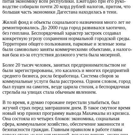
питая экономику всей республики. Ежегодно при его руко­
водстве собирали почти 20 млрд рублей налогов, притом, что
большая часть эко­номики Дагестана находилась в тени.
Жилой фонд и объекты социального на­значения много лет не
ремонтировались. До 2000 года город развивался хаотично,
без генплана. Беспорядочный характер застроек создавал
конкретную угрозу со­хранения нормальной городской среды.
Территории общего пользования, парко­вые и зеленые зоны
были самовольно за­няты коммерческими объектами, а налого­
вая база из-за отсутствия должного учета была мизерной.
Более 20 тысяч человек, занятых пред­принимательством не
были зарегистриро­ваны, это касалось и многих предприятий
среднего бизнеса, росла безработица. Система сборов за
коммунальные услуги была расстроена. Одним словом, город
был пущен на самотек, везде царила сти­хия, а беспорядочная
стрельба на улицах стала обычным явлением.
В то время, я думаю горожане пере­стали улыбаться, был
жгучий страх перед завтрашним днем. В такое смутное вре­мя
новый мэр принял программу вывода Махачкалы из кризиса.
Она состояла из четырех блоков: экономика, социальная
сфера, коммунальное хозяйство, обеспе­чение законности и
безопасности граж­дан. Главным правилом в работе главы
города стало «у нас нет мелочей, все надо решать, иначе они