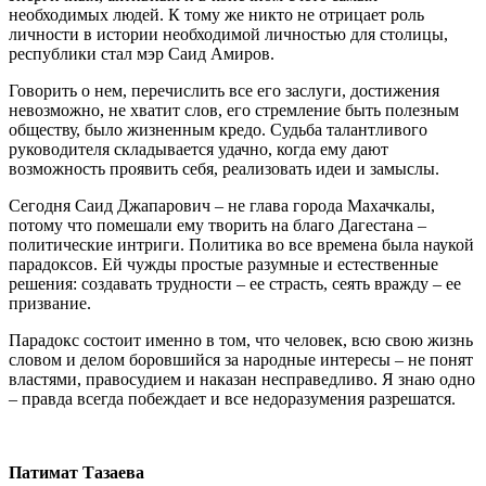
необходимых людей. К тому же никто не отрицает роль
личности в истории необхо­димой личностью для столицы,
республи­ки стал мэр Саид Амиров.
Говорить о нем, перечислить все его за­слуги, достижения
невозможно, не хва­тит слов, его стремление быть полезным
обществу, было жизненным кредо. Судьба талантливого
руководителя складывается удачно, когда ему дают
возможность про­явить себя, реализовать идеи и замыслы.
Сегодня Саид Джапарович – не глава города Махачкалы,
потому что помешали ему творить на благо Дагестана –
полити­ческие интриги. Политика во все времена была наукой
парадоксов. Ей чужды про­стые разумные и естественные
решения: создавать трудности – ее страсть, сеять вражду – ее
призвание.
Парадокс состоит именно в том, что че­ловек, всю свою жизнь
словом и делом боровшийся за народные интересы – не понят
властями, правосудием и наказан несправедливо. Я знаю одно
– правда всегда побеждает и все недоразумения разрешатся.
Патимат Тазаева