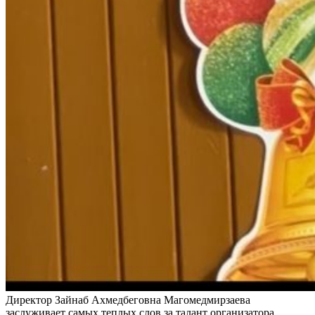
Директор Зайнаб Ахмедбеговна Магомедмирзаева
заслуживает самых теплых слов за талант организатора,