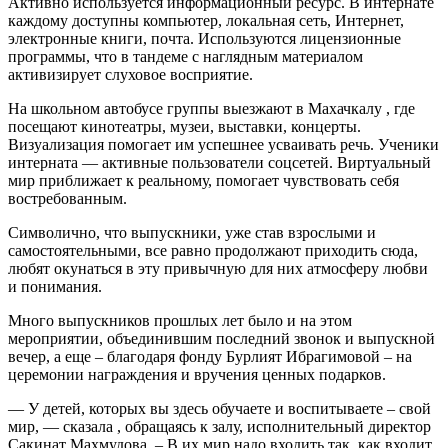
Активно используется информационный ресурс. В интернате
каждому доступны компьютер, локальная сеть, Интернет,
электронные книги, почта. Используются лицензионные
программы, что в тандеме с наглядным материалом
активизирует слуховое восприятие.
На школьном автобусе группы выезжают в Махачкалу , где
посещают кинотеатры, музеи, выставки, концерты.
Визуализация помогает им успешнее усваивать речь. Ученики
интерната — активные пользователи соцсетей. Виртуальный
мир приближает к реальному, помогает чувствовать себя
востребованным.
Символично, что выпускники, уже став взрослыми и
самостоятельными, все равно продолжают приходить сюда,
любят окунаться в эту привычную для них атмосферу любви
и понимания.
Много выпускников прошлых лет было и на этом
мероприятии, объединившим последний звонок и выпускной
вечер, а еще – благодаря фонду Бурлият Ибрагимовой – на
церемонии награждения и вручения ценных подарков.
— У детей, которых вы здесь обучаете и воспитываете – свой
мир, — сказала , обращаясь к залу, исполнительный директор
Сакинат Махмудова. – В их мир надо входить так, как входит