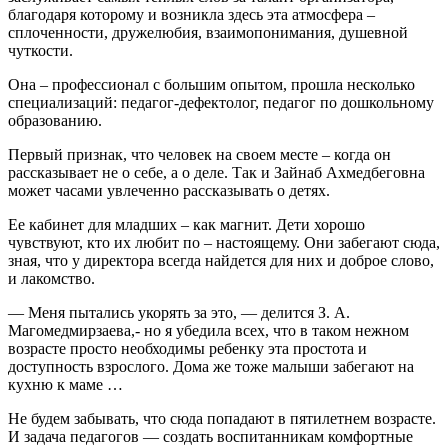
благодаря которому и возникла здесь эта атмосфера –
сплоченности, дружелюбия, взаимопонимания, душевной
чуткости.
Она – профессионал с большим опытом, прошла несколько
специализаций: педагог-дефектолог, педагог по дошкольному
образованию.
Первый признак, что человек на своем месте – когда он
рассказывает не о себе, а о деле. Так и Зайнаб Ахмедбеговна
может часами увлеченно рассказывать о детях.
Ее кабинет для младших – как магнит. Дети хорошо
чувствуют, кто их любит по – настоящему. Они забегают сюда,
зная, что у директора всегда найдется для них и доброе слово,
и лакомство.
— Меня пытались укорять за это, — делится З. А.
Магомедмирзаева,- но я убедила всех, что в таком нежном
возрасте просто необходимы ребенку эта простота и
доступность взрослого. Дома же тоже малыши забегают на
кухню к маме …
Не будем забывать, что сюда попадают в пятилетнем возрасте.
И задача педагогов — создать воспитанникам комфортные