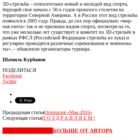
3D-стрельба – относительно новый и молодой вид спорта,
берущий свое начало с 50-х годов прошлого столетия на
территории Северной Аме­рики. А в России этот вид стрельбы
появился в 2005 году. Правда, до сих пор официально «мир­
ная охота» так и не признана видом спорта, не­смотря на то,
что уже несколько лет существует и комитет по 3D-стрельбе в
рамках РФСЛ (Россий­ской Федерации стрельбы из лука) и
регулярно проводятся различные соревнования и чемпиона­
ты», – объяснили организаторы турнира.
Шамиль Курбанов
ПОДЕЛИТЬСЯ
Facebook
Twitter
Предыдущая статья
Операция «Мак-2016»
Следующая статья
П О З Д Р А В Л Я Е М !
СХОЖИЕ СТАТЬИ
БОЛЬШЕ ОТ АВТОРА