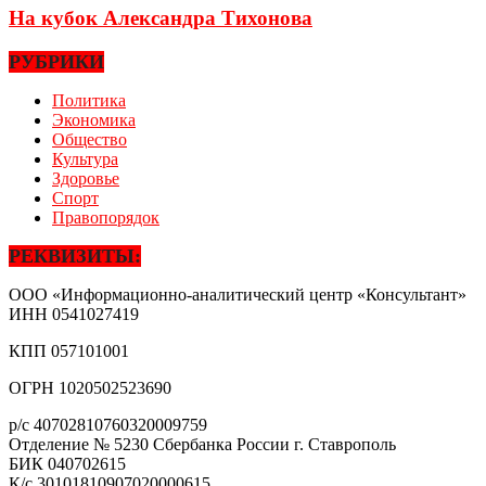
На кубок Александра Тихонова
РУБРИКИ
Политика
Экономика
Общество
Культура
Здоровье
Спорт
Правопорядок
РЕКВИЗИТЫ:
ООО «Информационно-аналитический центр «Консультант»
ИНН
0541027419
КПП
057101001
ОГРН
1020502523690
р/с
40702810760320009759
Отделение № 5230 Сбербанка России г. Ставрополь
БИК
040702615
К/с
30101810907020000615