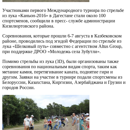
Участниками первого Международного турнира по стрельбе
из лука «Каньон-2016» в Дагестане стали около 100
спортсменов, сообщили в пресс- службе администрации
Кизилюртовского района.
Соревнования, которые прошли 6-7 августа в Казбековском
районе, проводились под эгидой Федерации по стрельбе из
лука «Шелковый путь» совместно с агентством Altus Group,
при под­держке ДРОО «Молодежь села Зубутли».
Помимо стрельбы из лука (3D), были органи­зованы также
соревнования по национальным видам спорта, таким как
метание камня, перетя­гивание каната, поднятие гири и
другим. Заявки на участие в турнире подали спортсмены из
Бе­лоруссии, Казахстана, Киргизии, Азербайджана и Грузии и
городов России.