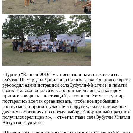
«Турнир “Каньон-2016” мы посвятили памяти жителя села
Зубутли Шамардана Дациевича Салимагаева. Он долгое время
руководил ад­министрацией села Зубутли-Миатли и в памяти
своих земляков остался как достойный человек, о котором
принято говорить – настоящий даге­станец. Хозяева турнира
постарались все так ор­ганизовать, чтобы все прибывшие
гости, смогли принять участие и в других, более привычных
для них состязаниях по своему выбору. Спортивный праздник
получился зрелищным», – отметил гла­ва села Зубутли-Миатли
Абдулазиз Султанов.
«После таких турниров желающих посетить Се­верный Кавказ