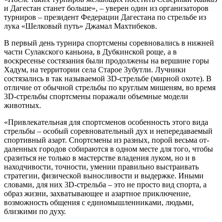
и Дагестан станет больше», – уве­рен один из организаторов
турниров – президент Федерации Дагестана по стрельбе из
лука «Шел­ковый путь» Джамал Махтибеков.
В первый день турнира спортсмены соревновались в нижней
части Сулакского каньона, в Дубкин­ской роще, а в
воскресенье состязания были продолжены на вершине горы
Хадум, на терри­тории села Старое Зубутли. Лучники
состязались в так называемой 3D-стрельбе (мирной охоте). В
отличие от обычной стрельбы по круглым мише­ням, во время
3D-стрельбы спортсмены поража­ли объемные модели
животных.
«Привлекательная для спортсменов особен­ность этого вида
стрельбы – особый соревно­вательный дух и непередаваемый
спортивный азарт. Спортсмены из разных, порой весьма от­
даленных городов собираются в одном месте для того, чтобы
сразиться не только в мастер­стве владения луком, но и в
находчивости, точно­сти, умении правильно выстраивать
стратегии, физической выносливости и выдержке. Иными
словами, для них 3D-стрельба – это не просто вид спорта, а
образ жизни, захватывающее и азарт­ное приключение,
возможность общения с едино­мышленниками, людьми,
близкими по духу.