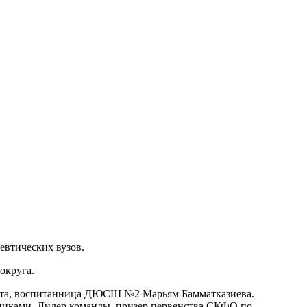
евтических вузов.
округа.
люрта, воспитанница ДЮСШ №2 Марьям Бамматказиева.
никами. Лидер команды, призер первенства СКФО по