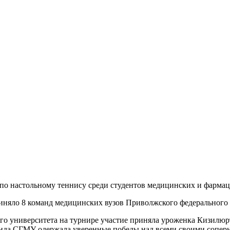
по настольному теннису среди студентов медицинских и фармац
риняло 8 команд медицинских вузов Приволжского федерального 
кого университета на турнире участие приняла уроженка Кизи
анда СГМУ одержала уверенные победы над всеми своими сопер