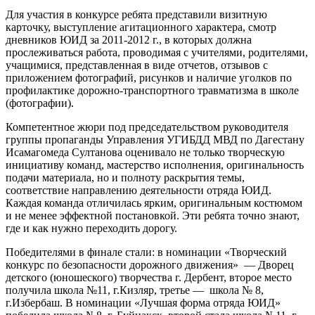
Для участия в конкурсе ребята представили визитную
карточку, выступление агитационного характера, смотр
дневников ЮИД за 2011-2012 г., в которых должна
прослеживаться работа, проводимая с учителями, родителями,
учащимися, представленная в виде отчетов, отзывов с
приложением фотографий, рисунков и наличие уголков по
профилактике дорожно-транспортного травматизма в школе
(фотографии).
Компетентное жюри под председательством руководителя
группы пропаганды Управления УГИБДД МВД по Дагестану
Исамагомеда Султанова оценивало не только творческую
инициативу команд, мастерство исполнения, оригинальность
подачи материала, но и полноту раскрытия темы,
соответствие направлению деятельности отряда ЮИД.
Каждая команда отличилась ярким, оригинальным костюмом
и не менее эффектной постановкой. Эти ребята точно знают,
где и как нужно переходить дорогу.
Победителями в финале стали: в номинации «Творческий
конкурс по безопасности дорожного движения» — Дворец
детского (юношеского) творчества г. Дербент, второе место
получила школа №11, г.Кизляр, третье — школа № 8,
г.Избербаш. В номинации «Лучшая форма отряда ЮИД»