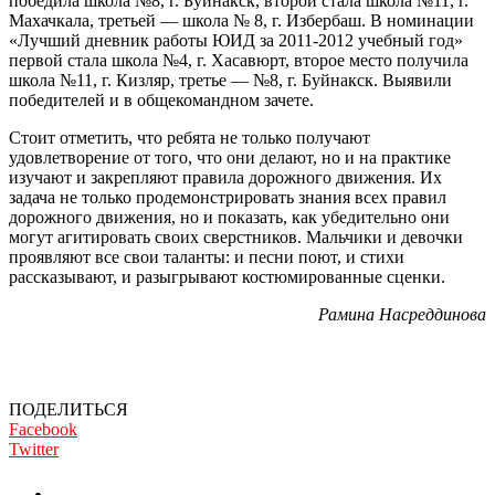
победила школа №8, г. Буйнакск, второй стала школа №11, г.
Махачкала, третьей — школа № 8, г. Избербаш. В номинации
«Лучший дневник работы ЮИД за 2011-2012 учебный год»
первой стала школа №4, г. Хасавюрт, второе место получила
школа №11, г. Кизляр, третье — №8, г. Буйнакск. Выявили
победителей и в общекомандном зачете.
Стоит отметить, что ребята не только получают
удовлетворение от того, что они делают, но и на практике
изучают и закрепляют правила дорожного движения. Их
задача не только продемонстрировать знания всех правил
дорожного движения, но и показать, как убедительно они
могут агитировать своих сверстников. Мальчики и девочки
проявляют все свои таланты: и песни поют, и стихи
рассказывают, и разыгрывают костюмированные сценки.
Рамина Насреддинова
ПОДЕЛИТЬСЯ
Facebook
Twitter