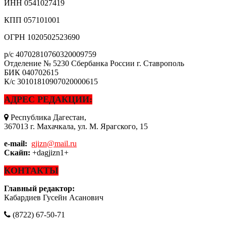
ИНН
0541027419
КПП
057101001
ОГРН
1020502523690
р/с
40702810760320009759
Отделение № 5230 Сбербанка России г. Ставрополь
БИК
040702615
К/с
30101810907020000615
АДРЕС РЕДАКЦИИ:
Республика Дагестан,
367013 г. Махачкала, ул. М. Ярагского, 15
e-mail:
gjizn@mail.ru
Скайп:
+dagjizn1+
КОНТАКТЫ
Главный редактор:
Кабардиев Гусейн Асанович
(8722) 67-50-71