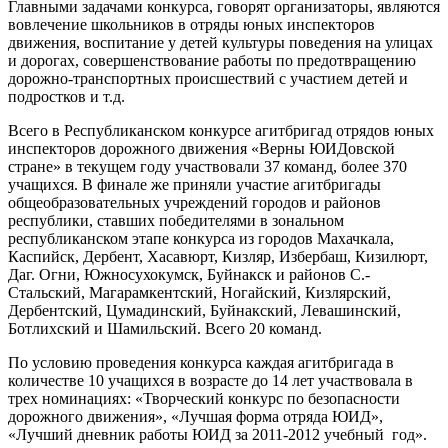
Главными задачами конкурса, говорят организаторы, являются
вовлечение школьников в отряды юных инспекторов
движения, воспитание у детей культуры поведения на улицах
и дорогах, совершенствование работы по предотвращению
дорожно-транспортных происшествий с участием детей и
подростков и т.д.
Всего в Республиканском конкурсе агитбригад отрядов юных
инспекторов дорожного движения «Верны ЮИДовской
стране» в текущем году участвовали 37 команд, более 370
учащихся. В финале же приняли участие агитбригады
общеобразовательных учреждений городов и районов
республики, ставших победителями в зональном
республиканском этапе конкурса из городов Махачкала,
Каспийск, Дербент, Хасавюрт, Кизляр, Избербаш, Кизилюрт,
Даг. Огни, Южносухокумск, Буйнакск и районов С.-
Стальский, Магарамкентский, Ногайский, Кизлярский,
Дербентский, Цумадинский, Буйнакский, Левашинский,
Ботлихский и Шамильский. Всего 20 команд.
По условию проведения конкурса каждая агитбригада в
количестве 10 учащихся в возрасте до 14 лет участвовала в
трех номинациях: «Творческий конкурс по безопасности
дорожного движения», «Лучшая форма отряда ЮИД»,
«Лучший дневник работы ЮИД за 2011-2012 учебный год».