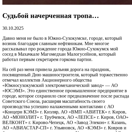
Судьбой начерченная тропа…
30.10.2025
Давно меня не было в Южно-Сухокумске, городе, который
возник благодаря славным нефтяникам. Мне многое
рассказывал про рождение города Южно-Сухокумск мой
сосед в Махачкале Магомедхан Малогусейнов, который
работал первым секретарем горкома партии.
На сей раз меня привела дальняя дорога на праздник,
посвященный Дню машиностроителя, который торжественно
отмечал коллектив Акционерного общества
«Южносухокумский электромеханический завод» — АО
«ЮСЭМЗ». Это единственное промышленное предприятие в
городе, которое сохранило свое предназначение после распада
Советского Союза, расширяя масштабность своего
производства успешно налаженными контактами с АО
«Концерн КЭМЗ» г. Кизляр, АО «ВМП «АВИТЕК» г. Киров,
АО «МОНОЛИТ» г. Трубчевск, АО «ЛЕПСЕ» г. Киров, ОАО»
ВЕЛКОНТ» г. Кирово-Чепецк, АО «Завод Элекон» г. Казань,
АО «АВИАСТАР-СП» г. Ульяновск, АО «КЭМЗ» г. Ковров и