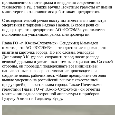
промышленного потенциала и внедрения современных
технологий в РД, а также вручил Почетные грамоты от имени
министерства отличившимся работникам предприятия.
С поздравительной речью выступил заместитель министра
энергетики и тарифов Раджаб Набиев. В своей речи он
подчеркнул, что предприятие АО «ЮСЭМЗ» уже является
полноценным участником рынка электроэнергии.
Глава ГО «г. Южно-Сухокумск» Сеидахмед Маммадов
отметил, что АО «ЮСЭМЗ» — это достояние горожан, это
визитная карточка города. По его словам, благодаря
Джалилову З.К. удалось сохранить завод после распада
великой державы и увеличивать темпы его развития. Со своей
стороны, он пообещал поддерживать все инициативы,
направленные на совершенствование производства и
создание новых рабочих мест. «Ваше предприятие сегодня
вышло уверенно на российский рынок с качественной
продукцией», — сказал глава города. Также Почетными
грамотами Главы ГО «г. Южно-Сухокумск» он отметил
монтажниц радиоэлектронной аппаратуры и приборов
Гузуеву Аминат и Гаджиеву Зугру.