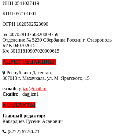
ИНН
0541027419
КПП
057101001
ОГРН
1020502523690
р/с
40702810760320009759
Отделение № 5230 Сбербанка России г. Ставрополь
БИК
040702615
К/с
30101810907020000615
АДРЕС РЕДАКЦИИ:
Республика Дагестан,
367013 г. Махачкала, ул. М. Ярагского, 15
e-mail:
gjizn@mail.ru
Скайп:
+dagjizn1+
КОНТАКТЫ
Главный редактор:
Кабардиев Гусейн Асанович
(8722) 67-50-71